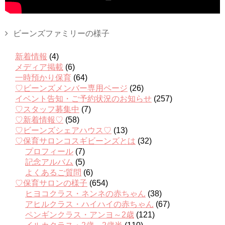
ビーンズファミリーの様子
新着情報
(4)
メディア掲載
(6)
一時預かり保育
(64)
♡ビーンズメンバー専用ページ
(26)
イベント告知・ご予約状況のお知らせ
(257)
♡スタッフ募集中
(7)
♡新着情報♡
(58)
♡ビーンズシェアハウス♡
(13)
♡保育サロンコスギビーンズとは
(32)
プロフィール
(7)
記念アルバム
(5)
よくあるご質問
(6)
♡保育サロンの様子
(654)
ヒヨコクラス・ネンネの赤ちゃん
(38)
アヒルクラス・ハイハイの赤ちゃん
(67)
ペンギンクラス・アンヨ～2歳
(121)