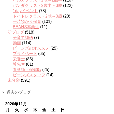
イルカクラス・2歳～2歳半
(110)
パンダクラス・2歳半～3歳
(122)
1dayイベント
(78)
トイトレクラス・2歳～3歳
(20)
一時預かり保育
(101)
BEANS卒業生
(11)
♡ブログ
(518)
子育て禅語
(7)
動画
(114)
ビーンズのオススメ
(25)
プライベート
(65)
栄養士
(83)
希先生
(61)
看護師・保健師
(25)
ビーンズスタッフ
(14)
未分類
(591)
過去のブログ
2020年11月
月
火
水
木
金
土
日