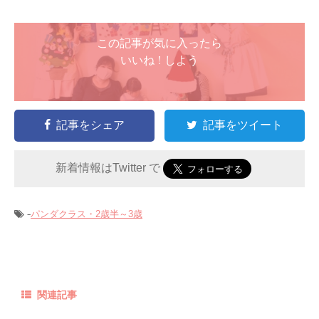
この記事が気に入ったら
いいね ! しよう
記事をシェア
記事をツイート
新着情報はTwitter で
-
パンダクラス・2歳半～3歳
関連記事