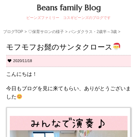
Beans family Blog
ビーンズファミリー コスギビーンズのブログです
ブログTOP
>
♡保育サロンの様子
>
パンダクラス・2歳半～3歳
>
モフモフお髭のサンタクロース
2020/11/18
こんにちは！
今日もブログを見に来てもらい、ありがとうございま
した