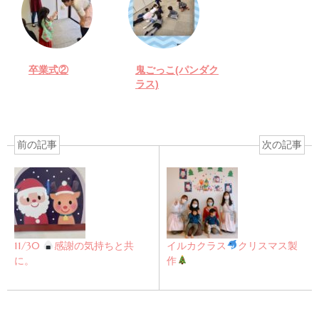
卒業式②
鬼ごっこ(パンダク
ラス)
前の記事
次の記事
11/30
感謝の気持ちと共
イルカクラス
クリスマス製
に。
作