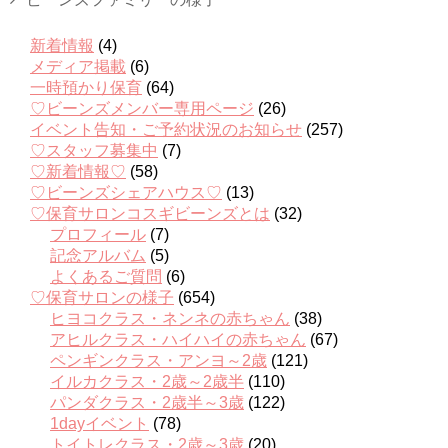
新着情報
(4)
メディア掲載
(6)
一時預かり保育
(64)
♡ビーンズメンバー専用ページ
(26)
イベント告知・ご予約状況のお知らせ
(257)
♡スタッフ募集中
(7)
♡新着情報♡
(58)
♡ビーンズシェアハウス♡
(13)
♡保育サロンコスギビーンズとは
(32)
プロフィール
(7)
記念アルバム
(5)
よくあるご質問
(6)
♡保育サロンの様子
(654)
ヒヨコクラス・ネンネの赤ちゃん
(38)
アヒルクラス・ハイハイの赤ちゃん
(67)
ペンギンクラス・アンヨ～2歳
(121)
イルカクラス・2歳～2歳半
(110)
パンダクラス・2歳半～3歳
(122)
1dayイベント
(78)
トイトレクラス・2歳～3歳
(20)