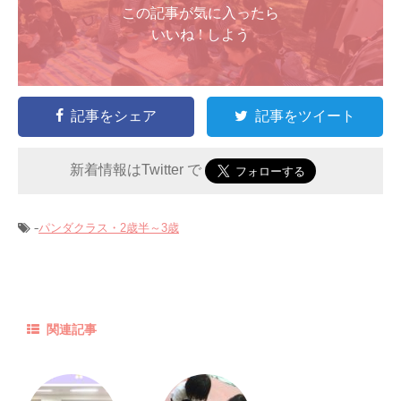
この記事が気に入ったら
いいね ! しよう
記事をシェア
記事をツイート
新着情報はTwitter で
-
パンダクラス・2歳半～3歳
関連記事