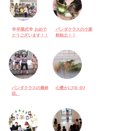
卒業式
おめで
パンダクラスの小麦
とうございます！！
粉粘土！！
パンダクラスの最終
心豊かにʕʘ‿ʘʔ
回。