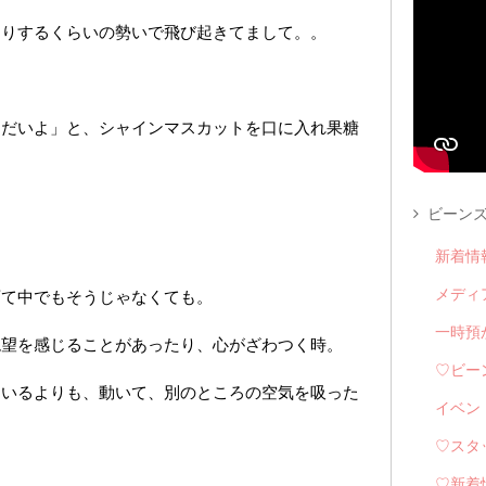
くりするくらいの勢いで飛び起きてまして。。
くだいよ」と、シャインマスカットを口に入れ果糖
ビーンズ
新着情
育て中でもそうじゃなくても。
メディ
一時預
絶望を感じることがあったり、心がざわつく時。
♡ビー
ているよりも、動いて、別のところの空気を吸った
イベン
♡スタ
♡新着