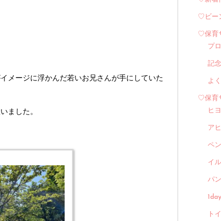
♡ビー
♡保育
プ
記
がイメージに浮かんだ若いお兄さんが手にしていた
よ
♡保育
思いました。
ヒ
ア
ペ
イル
パン
1d
トイ