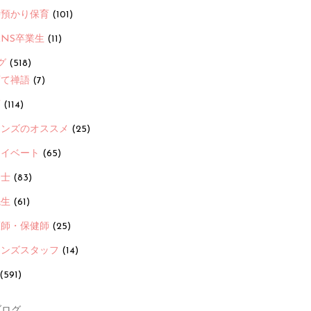
時預かり保育
(101)
ANS卒業生
(11)
グ
(518)
育て禅語
(7)
画
(114)
ーンズのオススメ
(25)
ライベート
(65)
養士
(83)
先生
(61)
護師・保健師
(25)
ーンズスタッフ
(14)
(591)
ログ