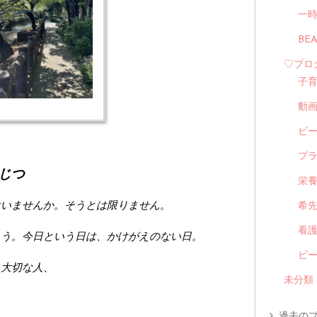
一
BE
♡ブロ
子
動
ビ
プ
じつ
栄
はいませんか。そうとは限りません。
希
看
ょう。今日という日は、かけがえのない日。
ビ
る大切な人、
未分類
。
過去のブ