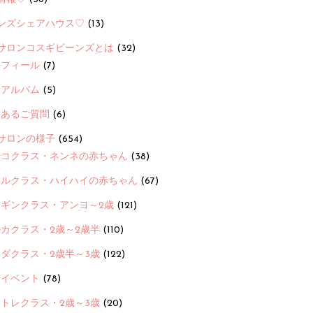
ンズシェアハウス♡
(13)
サロンコスギビーンズとは
(32)
ロフィール
(7)
念アルバム
(5)
くあるご質問
(6)
サロンの様子
(654)
ヨコクラス・ネンネの赤ちゃん
(38)
ヒルクラス・ハイハイの赤ちゃん
(67)
ンギンクラス・アンヨ～2歳
(121)
カクラス・2歳～2歳半
(110)
ダクラス・2歳半～3歳
(122)
ayイベント
(78)
トレクラス・2歳～3歳
(20)