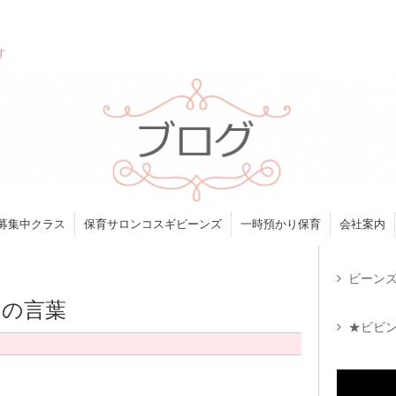
す
募集中クラス
保育サロンコスギビーンズ
一時預かり保育
会社案内
ビーンズ
めの言葉
★ビビン