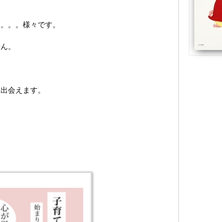
。。。。様々です。
せん。
に出会えます。