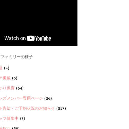
ファミリーの様子
報
(4)
ア掲載
(6)
かり保育
(64)
ンズメンバー専用ページ
(26)
ト告知・ご予約状況のお知らせ
(257)
ッフ募集中
(7)
情報♡
(58)