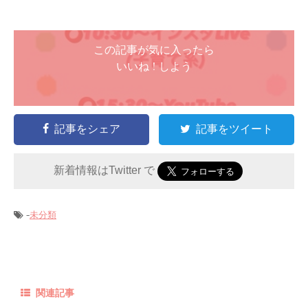
この記事が気に入ったら
いいね ! しよう
記事をシェア
記事をツイート
新着情報はTwitter で
-
未分類
関連記事