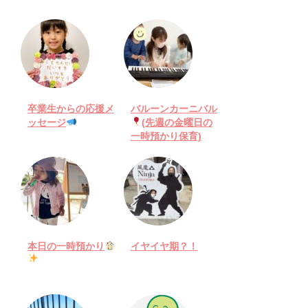
卒業生からの応援メ
バルーンカーニバル
ッセージ
(先週の金曜日の
一時預かり保育)
本日の一時預かり
イヤイヤ期？！