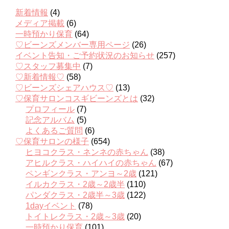
新着情報
(4)
メディア掲載
(6)
一時預かり保育
(64)
♡ビーンズメンバー専用ページ
(26)
イベント告知・ご予約状況のお知らせ
(257)
♡スタッフ募集中
(7)
♡新着情報♡
(58)
♡ビーンズシェアハウス♡
(13)
♡保育サロンコスギビーンズとは
(32)
プロフィール
(7)
記念アルバム
(5)
よくあるご質問
(6)
♡保育サロンの様子
(654)
ヒヨコクラス・ネンネの赤ちゃん
(38)
アヒルクラス・ハイハイの赤ちゃん
(67)
ペンギンクラス・アンヨ～2歳
(121)
イルカクラス・2歳～2歳半
(110)
パンダクラス・2歳半～3歳
(122)
1dayイベント
(78)
トイトレクラス・2歳～3歳
(20)
一時預かり保育
(101)