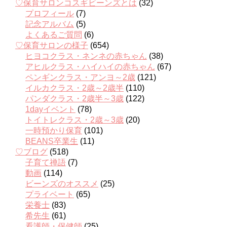
♡保育サロンコスギビーンズとは
(32)
プロフィール
(7)
記念アルバム
(5)
よくあるご質問
(6)
♡保育サロンの様子
(654)
ヒヨコクラス・ネンネの赤ちゃん
(38)
アヒルクラス・ハイハイの赤ちゃん
(67)
ペンギンクラス・アンヨ～2歳
(121)
イルカクラス・2歳～2歳半
(110)
パンダクラス・2歳半～3歳
(122)
1dayイベント
(78)
トイトレクラス・2歳～3歳
(20)
一時預かり保育
(101)
BEANS卒業生
(11)
♡ブログ
(518)
子育て禅語
(7)
動画
(114)
ビーンズのオススメ
(25)
プライベート
(65)
栄養士
(83)
希先生
(61)
看護師・保健師
(25)