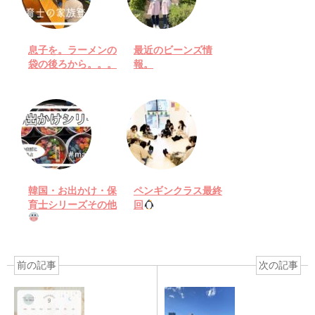
息子を。ラーメンの
最近のビーンズ情
袋の後ろから。。。
報。
韓国・お出かけ・保
ペンギンクラス最終
育士シリーズその他
回
前の記事
次の記事