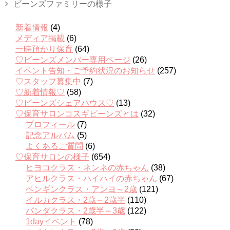
ビーンズファミリーの様子
新着情報
(4)
メディア掲載
(6)
一時預かり保育
(64)
♡ビーンズメンバー専用ページ
(26)
イベント告知・ご予約状況のお知らせ
(257)
♡スタッフ募集中
(7)
♡新着情報♡
(58)
♡ビーンズシェアハウス♡
(13)
♡保育サロンコスギビーンズとは
(32)
プロフィール
(7)
記念アルバム
(5)
よくあるご質問
(6)
♡保育サロンの様子
(654)
ヒヨコクラス・ネンネの赤ちゃん
(38)
アヒルクラス・ハイハイの赤ちゃん
(67)
ペンギンクラス・アンヨ～2歳
(121)
イルカクラス・2歳～2歳半
(110)
パンダクラス・2歳半～3歳
(122)
1dayイベント
(78)