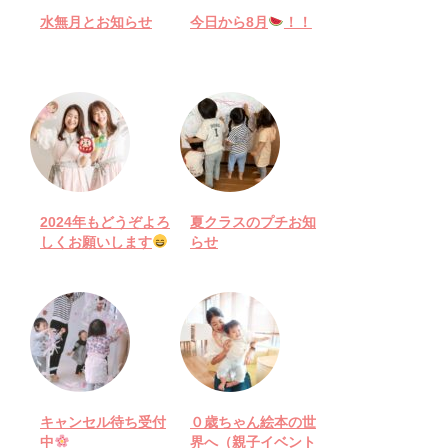
水無月とお知らせ
今日から8月
！！
2024年もどうぞよろ
夏クラスのプチお知
しくお願いします
らせ
キャンセル待ち受付
０歳ちゃん絵本の世
中
界へ（親子イベント