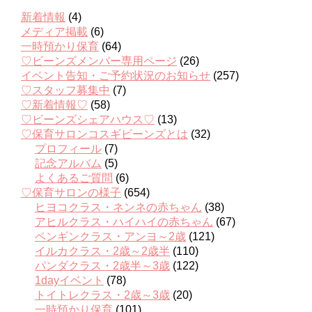
新着情報
(4)
メディア掲載
(6)
一時預かり保育
(64)
♡ビーンズメンバー専用ページ
(26)
イベント告知・ご予約状況のお知らせ
(257)
♡スタッフ募集中
(7)
♡新着情報♡
(58)
♡ビーンズシェアハウス♡
(13)
♡保育サロンコスギビーンズとは
(32)
プロフィール
(7)
記念アルバム
(5)
よくあるご質問
(6)
♡保育サロンの様子
(654)
ヒヨコクラス・ネンネの赤ちゃん
(38)
アヒルクラス・ハイハイの赤ちゃん
(67)
ペンギンクラス・アンヨ～2歳
(121)
イルカクラス・2歳～2歳半
(110)
パンダクラス・2歳半～3歳
(122)
1dayイベント
(78)
トイトレクラス・2歳～3歳
(20)
一時預かり保育
(101)