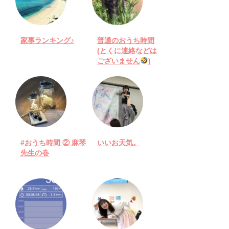
家事ランキング♪
普通のおうち時間
(とくに連絡などは
ございません
)
#おうち時間 ② 麻琴
いいお天気。
先生の巻