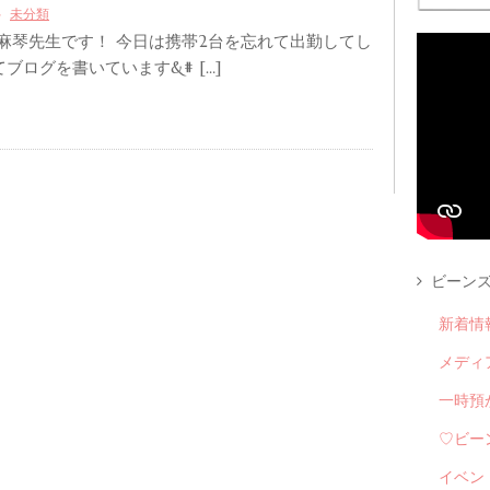
未分類
 麻琴先生です！ 今日は携帯2台を忘れて出勤してし
ブログを書いています&# […]
ビーンズ
新着情
メディ
一時預
♡ビー
イベン