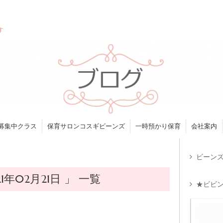
す
募集中クラス
保育サロンコスギビーンズ
一時預かり保育
会社案内
ビーンズ
年02月21日 」 一覧
★ビビン