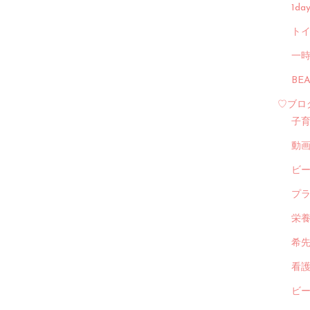
1d
トイ
一
BE
♡ブロ
子
動
ビ
プ
栄
希
看
ビ