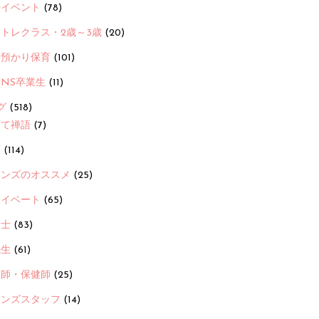
ayイベント
(78)
トレクラス・2歳～3歳
(20)
時預かり保育
(101)
ANS卒業生
(11)
グ
(518)
育て禅語
(7)
画
(114)
ーンズのオススメ
(25)
ライベート
(65)
養士
(83)
先生
(61)
護師・保健師
(25)
ーンズスタッフ
(14)