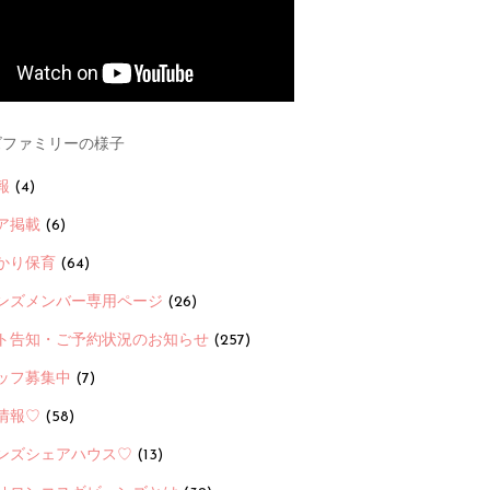
ファミリーの様子
報
(4)
ア掲載
(6)
かり保育
(64)
ンズメンバー専用ページ
(26)
ト告知・ご予約状況のお知らせ
(257)
ッフ募集中
(7)
情報♡
(58)
ンズシェアハウス♡
(13)