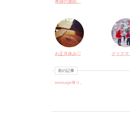
奇跡の連続。
お正月休み♡
クリスマ
前の記事
message有り。