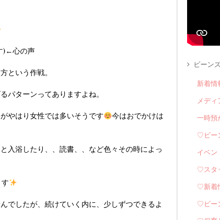
す)←心の声
ビーンズ
し方という作戦。
新着情
げるパターンってありますよね。
メディ
、がやはり女性では多いそうです
今はおでかけは
一時預
♡ビー
りと入浴したり、、読書、、など色々その時によっ
イベン
♡スタ
ます
♡新着
せんでしたが、続けていく内に、少しずつできるよ
♡ビー