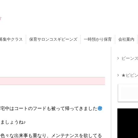
す
募集中クラス
保育サロンコスギビーンズ
一時預かり保育
会社案内
ビーンズ
★ビビン
帰宅中はコートのフードも被って帰ってきました
ましょうね♪
や色々な出来事も重なり、メンテナンスを欲してる