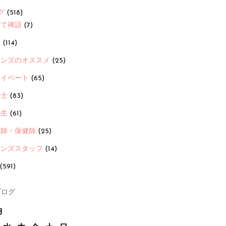
グ
(518)
育て禅語
(7)
画
(114)
ーンズのオススメ
(25)
ライベート
(65)
養士
(83)
先生
(61)
護師・保健師
(25)
ーンズスタッフ
(14)
(591)
ログ
月