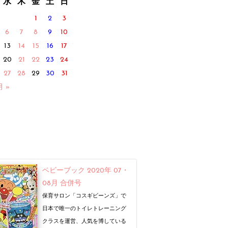
水
木
金
土
日
1
2
3
6
7
8
9
10
13
14
15
16
17
20
21
22
23
24
27
28
29
30
31
月 »
ベビーブック 2020年 07・
08月 合併号
保育サロン「コスギビーンズ」で
日本で唯一のトイレトレーニング
クラスを運営、人気を博している