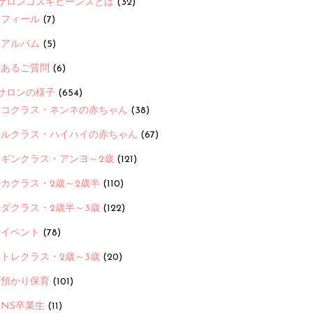
サロンコスギビーンズとは
(32)
ロフィール
(7)
念アルバム
(5)
くあるご質問
(6)
サロンの様子
(654)
ヨコクラス・ネンネの赤ちゃん
(38)
ヒルクラス・ハイハイの赤ちゃん
(67)
ンギンクラス・アンヨ～2歳
(121)
カクラス・2歳～2歳半
(110)
ダクラス・2歳半～3歳
(122)
ayイベント
(78)
トレクラス・2歳～3歳
(20)
時預かり保育
(101)
ANS卒業生
(11)