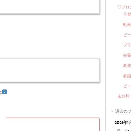
♡ブロ
子
動
ビ
プ
栄
希
看
ビ
た
未分類
過去のブ
】
2021年1