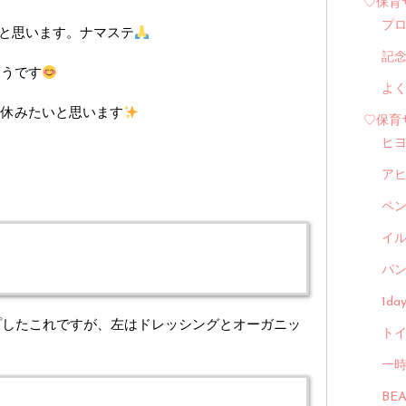
♡保育
プ
と思います。ナマステ
記
ようです
よ
り休みたいと思います
♡保育
ヒ
ア
ペ
イル
パン
1d
ップしたこれですが、左はドレッシングとオーガニッ
トイ
一
BE