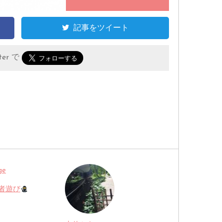
記事をツイート
er で
者遊び