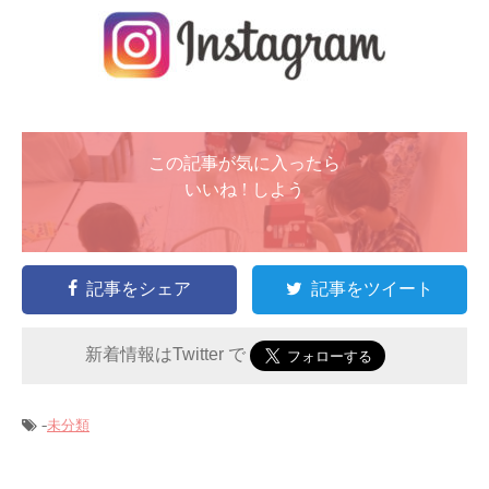
この記事が気に入ったら
いいね ! しよう
記事をシェア
記事をツイート
新着情報はTwitter で
-
未分類