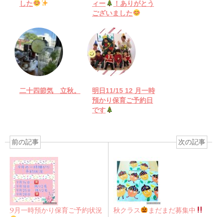
した
ィー
！ありがとう
ございました
二十四節気 立秋。
明日11/15 12 月一時
預かり保育ご予約日
です
前の記事
次の記事
9月一時預かり保育ご予約状況
秋クラス
まだまだ募集中