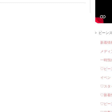
ビーンズ
新着情
メディ
一時預
♡ビー
イベン
♡スタ
♡新着
♡ビー