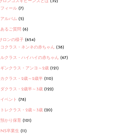
サロンコスギビーンズとは
(32)
ロフィール
(7)
念アルバム
(5)
くあるご質問
(6)
サロンの様子
(654)
ヨコクラス・ネンネの赤ちゃん
(38)
ヒルクラス・ハイハイの赤ちゃん
(67)
ンギンクラス・アンヨ～2歳
(121)
カクラス・2歳～2歳半
(110)
ダクラス・2歳半～3歳
(122)
ayイベント
(78)
トレクラス・2歳～3歳
(20)
時預かり保育
(101)
ANS卒業生
(11)