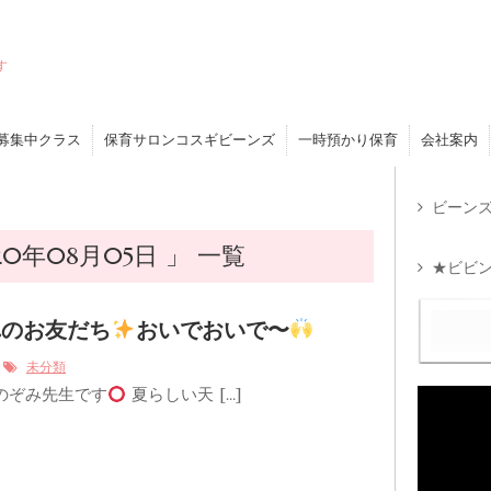
す
募集中クラス
保育サロンコスギビーンズ
一時預かり保育
会社案内
ビーンズ
0年08月05日 」 一覧
★ビビン
れのお友だち
おいでおいで〜
5
未分類
のぞみ先生です
夏らしい天 […]