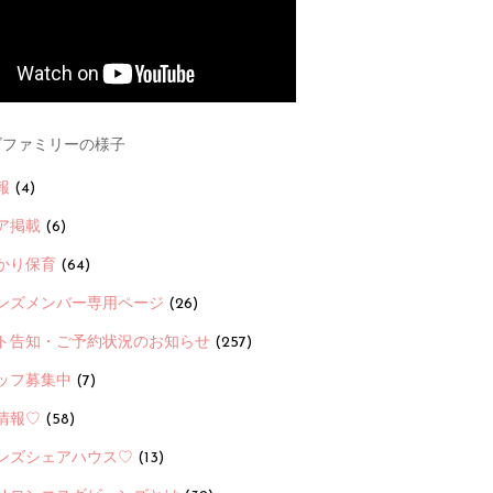
ファミリーの様子
報
(4)
ア掲載
(6)
かり保育
(64)
ンズメンバー専用ページ
(26)
ト告知・ご予約状況のお知らせ
(257)
ッフ募集中
(7)
情報♡
(58)
ンズシェアハウス♡
(13)