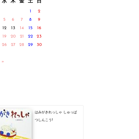
水
木
金
土
日
1
2
5
6
7
8
9
12
13
14
15
16
19
20
21
22
23
26
27
28
29
30
 »
はみがきれっしゃ しゅっぱ
つしんこう!