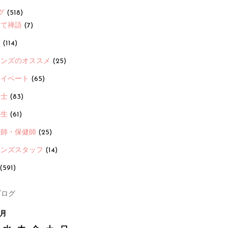
グ
(518)
育て禅語
(7)
画
(114)
ーンズのオススメ
(25)
ライベート
(65)
養士
(83)
先生
(61)
護師・保健師
(25)
ーンズスタッフ
(14)
(591)
ログ
8月