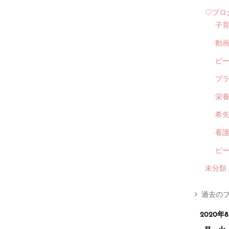
♡ブロ
子
動
ビ
プ
栄
希
看
ビ
未分類
過去のブ
2020年