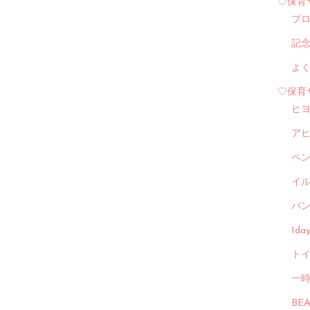
♡保育
プ
記
よ
♡保育
ヒ
ア
ペ
イル
パン
1d
トイ
一
BE