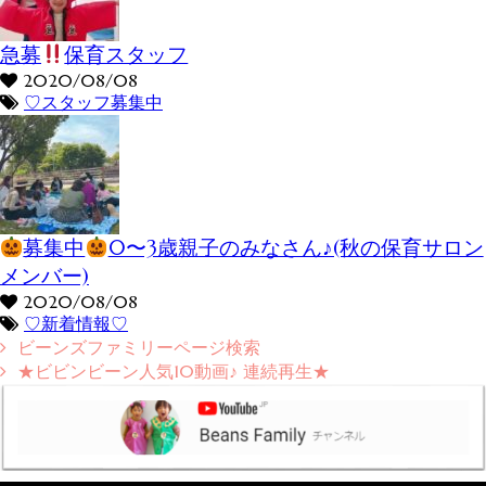
急募
保育スタッフ
2020/08/08
♡スタッフ募集中
募集中
0〜3歳親子のみなさん♪(秋の保育サロン
メンバー)
2020/08/08
♡新着情報♡
ビーンズファミリーページ検索
★ビビンビーン人気10動画♪ 連続再生★