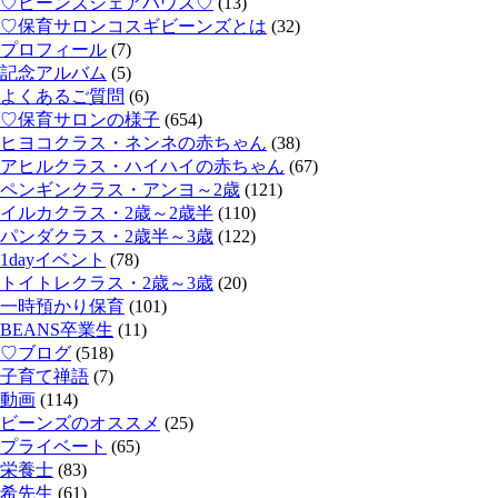
♡ビーンズシェアハウス♡
(13)
♡保育サロンコスギビーンズとは
(32)
プロフィール
(7)
記念アルバム
(5)
よくあるご質問
(6)
♡保育サロンの様子
(654)
ヒヨコクラス・ネンネの赤ちゃん
(38)
アヒルクラス・ハイハイの赤ちゃん
(67)
ペンギンクラス・アンヨ～2歳
(121)
イルカクラス・2歳～2歳半
(110)
パンダクラス・2歳半～3歳
(122)
1dayイベント
(78)
トイトレクラス・2歳～3歳
(20)
一時預かり保育
(101)
BEANS卒業生
(11)
♡ブログ
(518)
子育て禅語
(7)
動画
(114)
ビーンズのオススメ
(25)
プライベート
(65)
栄養士
(83)
希先生
(61)