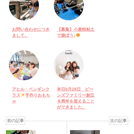
お問い合わせにつき
【募集】小麦粉粘土
まして。
で遊ぼう♪
アヒル・ペンギンク
本日8月28日 ビー
ラス
手作りおもち
ンズファミリー創立
ゃ
８周年を迎えること
ができました。
前の記事
次の記事