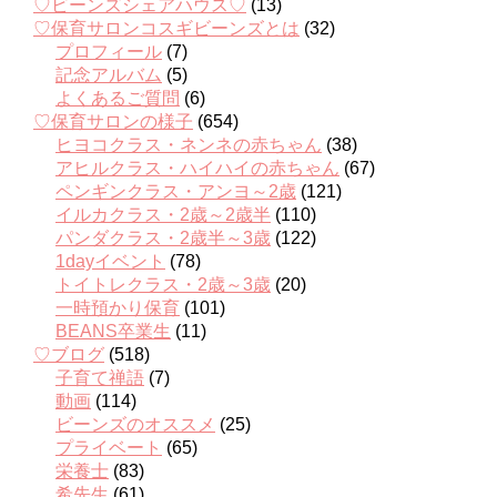
♡ビーンズシェアハウス♡
(13)
♡保育サロンコスギビーンズとは
(32)
プロフィール
(7)
記念アルバム
(5)
よくあるご質問
(6)
♡保育サロンの様子
(654)
ヒヨコクラス・ネンネの赤ちゃん
(38)
アヒルクラス・ハイハイの赤ちゃん
(67)
ペンギンクラス・アンヨ～2歳
(121)
イルカクラス・2歳～2歳半
(110)
パンダクラス・2歳半～3歳
(122)
1dayイベント
(78)
トイトレクラス・2歳～3歳
(20)
一時預かり保育
(101)
BEANS卒業生
(11)
♡ブログ
(518)
子育て禅語
(7)
動画
(114)
ビーンズのオススメ
(25)
プライベート
(65)
栄養士
(83)
希先生
(61)