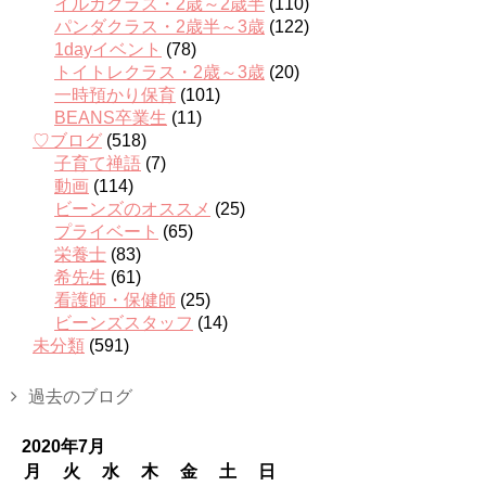
イルカクラス・2歳～2歳半
(110)
パンダクラス・2歳半～3歳
(122)
1dayイベント
(78)
トイトレクラス・2歳～3歳
(20)
一時預かり保育
(101)
BEANS卒業生
(11)
♡ブログ
(518)
子育て禅語
(7)
動画
(114)
ビーンズのオススメ
(25)
プライベート
(65)
栄養士
(83)
希先生
(61)
看護師・保健師
(25)
ビーンズスタッフ
(14)
未分類
(591)
過去のブログ
2020年7月
月
火
水
木
金
土
日