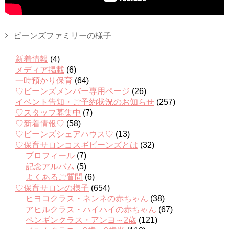
ビーンズファミリーの様子
新着情報
(4)
メディア掲載
(6)
一時預かり保育
(64)
♡ビーンズメンバー専用ページ
(26)
イベント告知・ご予約状況のお知らせ
(257)
♡スタッフ募集中
(7)
♡新着情報♡
(58)
♡ビーンズシェアハウス♡
(13)
♡保育サロンコスギビーンズとは
(32)
プロフィール
(7)
記念アルバム
(5)
よくあるご質問
(6)
♡保育サロンの様子
(654)
ヒヨコクラス・ネンネの赤ちゃん
(38)
アヒルクラス・ハイハイの赤ちゃん
(67)
ペンギンクラス・アンヨ～2歳
(121)