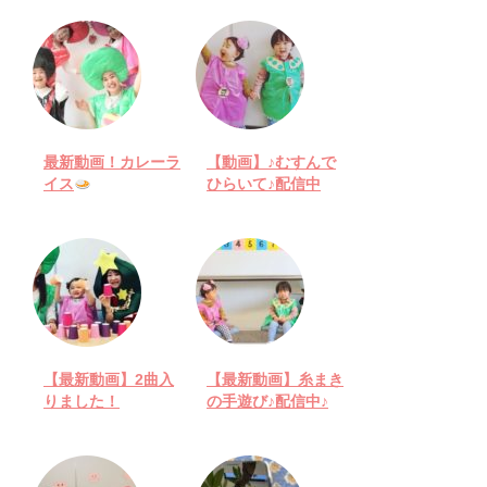
最新動画！カレーラ
【動画】♪むすんで
イス
ひらいて♪配信中
【最新動画】2曲入
【最新動画】糸まき
りました！
の手遊び♪配信中♪