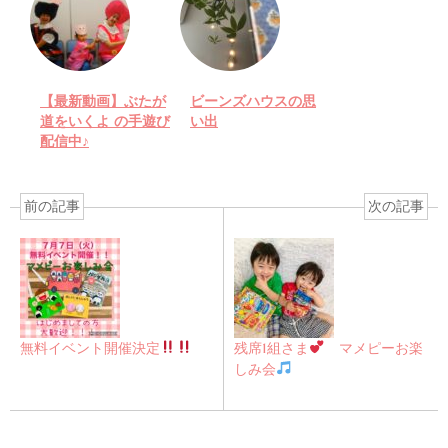
【最新動画】ぶたが
ビーンズハウスの思
道をいくよ の手遊び
い出
配信中♪
前の記事
次の記事
無料イベント開催決定
残席1組さま
マメピーお楽
しみ会