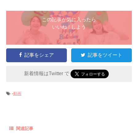
この記事が気に入ったら
いいね ! しよう
記事をシェア
記事をツイート
新着情報はTwitter で
-
動画
関連記事