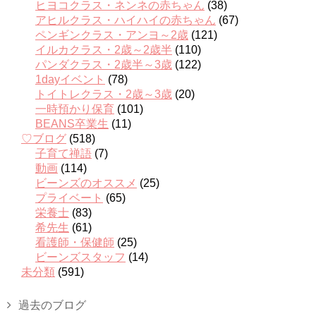
ヒヨコクラス・ネンネの赤ちゃん
(38)
アヒルクラス・ハイハイの赤ちゃん
(67)
ペンギンクラス・アンヨ～2歳
(121)
イルカクラス・2歳～2歳半
(110)
パンダクラス・2歳半～3歳
(122)
1dayイベント
(78)
トイトレクラス・2歳～3歳
(20)
一時預かり保育
(101)
BEANS卒業生
(11)
♡ブログ
(518)
子育て禅語
(7)
動画
(114)
ビーンズのオススメ
(25)
プライベート
(65)
栄養士
(83)
希先生
(61)
看護師・保健師
(25)
ビーンズスタッフ
(14)
未分類
(591)
過去のブログ