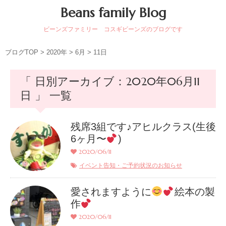
Beans family Blog
ビーンズファミリー コスギビーンズのブログです
ブログTOP
>
2020年
>
6月
>
11日
「 日別アーカイブ：2020年06月11
日 」 一覧
残席3組です♪アヒルクラス(生後
6ヶ月〜
)
2020/06/11
イベント告知・ご予約状況のお知らせ
愛されますように
絵本の製
作
2020/06/11