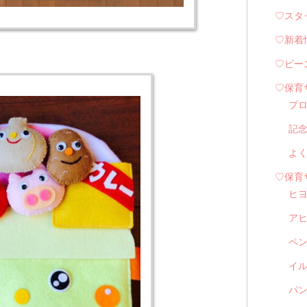
♡スタ
♡新着
♡ビー
♡保育
プ
記
よ
♡保育
ヒ
ア
ペ
イル
パン