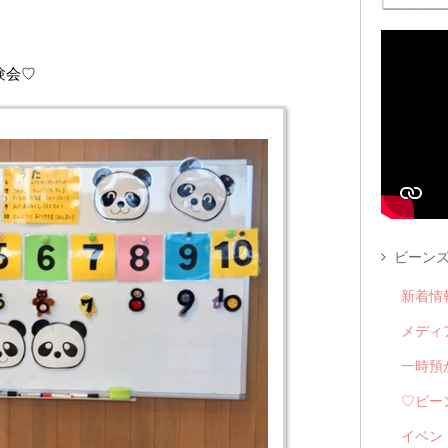
験会♡
ビーンズ
新着情
メディ
一時預
♡ビー
イベン