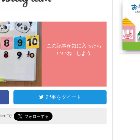
この記事が気に入ったら
いいね ! しよう
記事をツイート
er で