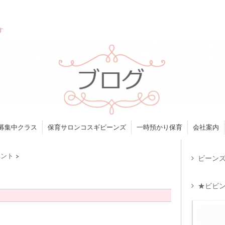
す
募集中クラス
保育サロンコスギビーンズ
一時預かり保育
会社案内
ベント
>
ビーンズ
★ビビン