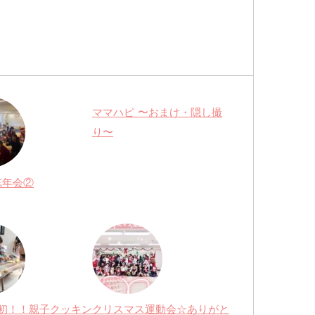
ママハピ 〜おまけ・隠し撮
り〜
忘年会②
初！！親子クッキン
クリスマス運動会☆ありがと