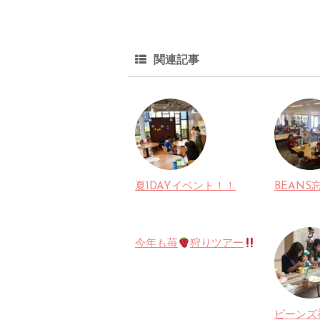
関連記事
夏1DAYイベント！！
BEANS
今年も苺
狩りツアー
ビーンズ