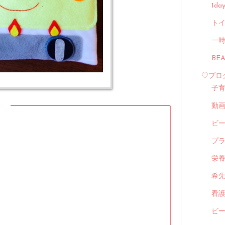
1d
トイ
一
BE
♡ブロ
子
】
動
ビ
プ
栄
希
看
ビ