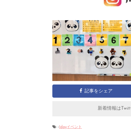
記事をシェア
新着情報はTwitt
-
1dayイベント