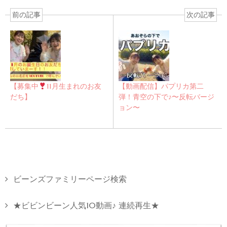
前の記事
次の記事
【募集中
11月生まれのお友
【動画配信】パプリカ第二
だち】
弾！青空の下で♪〜反転バージ
ョン〜
ビーンズファミリーページ検索
★ビビンビーン人気10動画♪ 連続再生★