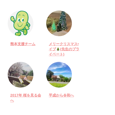
熊本支援チーム
メリークリスマス•
イブ
(先生のプラ
イベート)
2017年 桜を見る会
平成から令和へ
へ