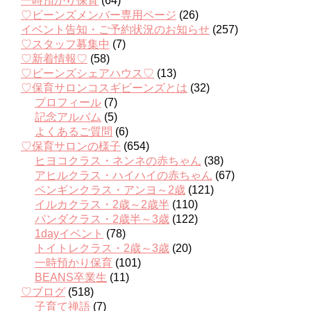
一時預かり保育
(64)
♡ビーンズメンバー専用ページ
(26)
イベント告知・ご予約状況のお知らせ
(257)
♡スタッフ募集中
(7)
♡新着情報♡
(58)
♡ビーンズシェアハウス♡
(13)
♡保育サロンコスギビーンズとは
(32)
プロフィール
(7)
記念アルバム
(5)
よくあるご質問
(6)
♡保育サロンの様子
(654)
ヒヨコクラス・ネンネの赤ちゃん
(38)
アヒルクラス・ハイハイの赤ちゃん
(67)
ペンギンクラス・アンヨ～2歳
(121)
イルカクラス・2歳～2歳半
(110)
パンダクラス・2歳半～3歳
(122)
1dayイベント
(78)
トイトレクラス・2歳～3歳
(20)
一時預かり保育
(101)
BEANS卒業生
(11)
♡ブログ
(518)
子育て禅語
(7)