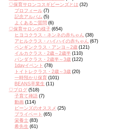
♡保育サロンコスギビーンズとは
(32)
プロフィール
(7)
記念アルバム
(5)
よくあるご質問
(6)
♡保育サロンの様子
(654)
ヒヨコクラス・ネンネの赤ちゃん
(38)
アヒルクラス・ハイハイの赤ちゃん
(67)
ペンギンクラス・アンヨ～2歳
(121)
イルカクラス・2歳～2歳半
(110)
パンダクラス・2歳半～3歳
(122)
1dayイベント
(78)
トイトレクラス・2歳～3歳
(20)
一時預かり保育
(101)
BEANS卒業生
(11)
♡ブログ
(518)
子育て禅語
(7)
動画
(114)
ビーンズのオススメ
(25)
プライベート
(65)
栄養士
(83)
希先生
(61)