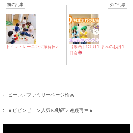
前の記事
次の記事
トイレトレーニング振替日♪
【動画】10 月生まれのお誕生
日会
ビーンズファミリーページ検索
★ビビンビーン人気10動画♪ 連続再生★