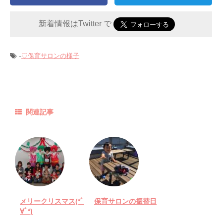
新着情報はTwitter で
-
♡保育サロンの様子
関連記事
メリークリスマス(*ﾟ
保育サロンの振替日
∀ﾟ*)