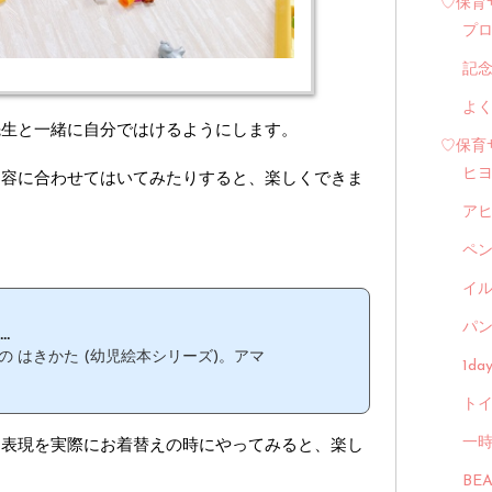
♡保育
プ
記
よ
先生と一緒に自分ではけるようにします。
♡保育
ヒ
内容に合わせてはいてみたりすると、楽しくできま
ア
ペ
イル
パン
.
ツの はきかた (幼児絵本シリーズ)。アマ
1d
トイ
う表現を実際にお着替えの時にやってみると、楽し
一
BE