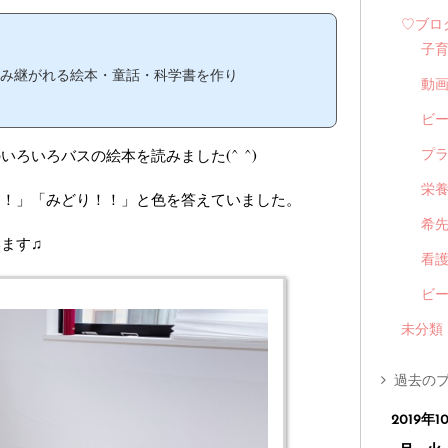
♡ブロ
子
読み継がれる絵本・童話・科学書を作り
動
ビ
ろいろバスの絵本を読みました(^ ^)
プ
栄
！！」「みどり！！」と色を答えていました。
希
ます♫
看
ビ
未分類
過去のブ
2019年1