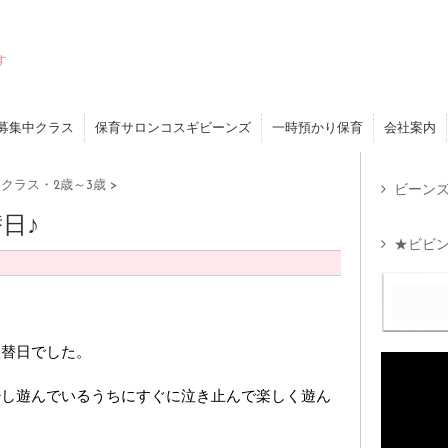
す
募集中クラス
保育サロンコスギビーンズ
一時預かり保育
会社案内
クラス・2歳～3歳
>
ビーンズ
日♪
★ビビン
振替日でした。
少し遊んでいるうちにすぐに泣き止んで楽しく遊ん