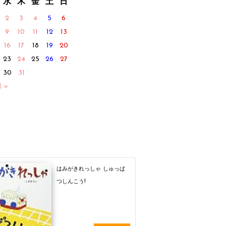
水
木
金
土
日
2
3
4
5
6
9
10
11
12
13
16
17
18
19
20
23
24
25
26
27
30
31
月 »
はみがきれっしゃ しゅっぱ
つしんこう!