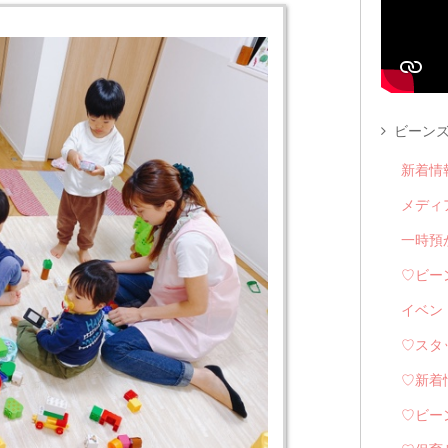
ビーンズ
新着情
メディ
一時預
♡ビー
イベン
♡スタ
♡新着
♡ビー