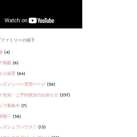
ファミリーの様子
報
(4)
ア掲載
(6)
かり保育
(64)
ンズメンバー専用ページ
(26)
ト告知・ご予約状況のお知らせ
(257)
ッフ募集中
(7)
情報♡
(58)
ンズシェアハウス♡
(13)