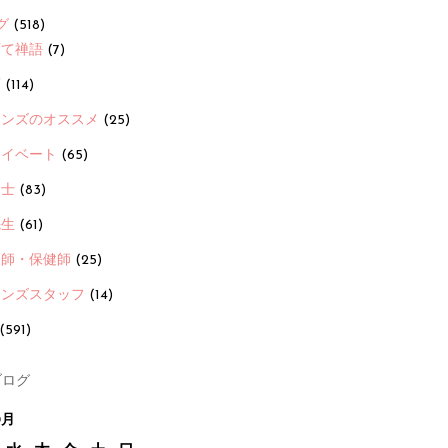
グ
(518)
育て禅語
(7)
画
(114)
ーンズのオススメ
(25)
ライベート
(65)
養士
(83)
先生
(61)
護師・保健師
(25)
ーンズスタッフ
(14)
(591)
ログ
0月