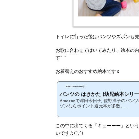
トイレに行った後はパンツやズボンも
お歌に合わせてはいてみたり、絵本の
す^ ^
お着替えのおすすめ絵本です♫
www.amazon.co.jp
パンツの はきかた (幼児絵本シリー..
Amazonで岸田今日子, 佐野洋子のパン
ゾンならポイント還元本が多数。...
この中に出てくる「キューーー」とい
いですよ(^.^)