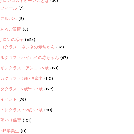
サロンコスギビーンズとは
(32)
ロフィール
(7)
念アルバム
(5)
くあるご質問
(6)
サロンの様子
(654)
ヨコクラス・ネンネの赤ちゃん
(38)
ヒルクラス・ハイハイの赤ちゃん
(67)
ンギンクラス・アンヨ～2歳
(121)
カクラス・2歳～2歳半
(110)
ダクラス・2歳半～3歳
(122)
ayイベント
(78)
トレクラス・2歳～3歳
(20)
時預かり保育
(101)
ANS卒業生
(11)