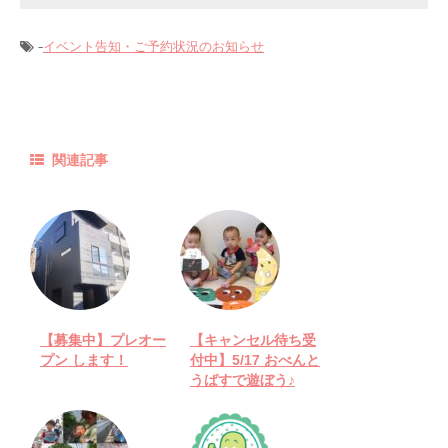
-
イベント告知・ご予約状況のお知らせ
関連記事
【募集中】プレオー
【キャンセル待ち受
プン します！
付中】5/17 おべんと
うばすで遊ぼう♪