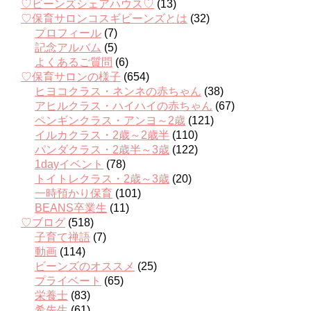
♡ビーンズシェアハウス♡
(13)
♡保育サロンコスギビーンズとは
(32)
プロフィール
(7)
記念アルバム
(5)
よくあるご質問
(6)
♡保育サロンの様子
(654)
ヒヨコクラス・ネンネの赤ちゃん
(38)
アヒルクラス・ハイハイの赤ちゃん
(67)
ペンギンクラス・アンヨ～2歳
(121)
イルカクラス・2歳～2歳半
(110)
パンダクラス・2歳半～3歳
(122)
1dayイベント
(78)
トイトレクラス・2歳～3歳
(20)
一時預かり保育
(101)
BEANS卒業生
(11)
♡ブログ
(518)
子育て禅語
(7)
動画
(114)
ビーンズのオススメ
(25)
プライベート
(65)
栄養士
(83)
希先生
(61)