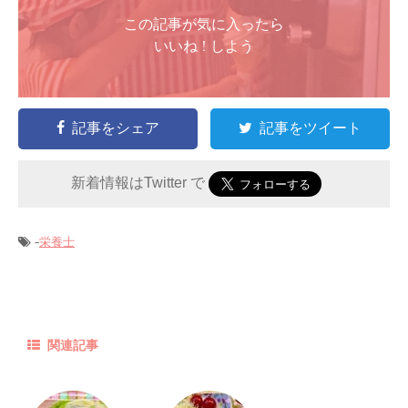
この記事が気に入ったら
いいね ! しよう
記事をシェア
記事をツイート
新着情報はTwitter で
-
栄養士
関連記事