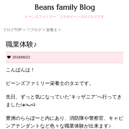
Beans family Blog
ビーンズファミリー コスギビーンズのブログです
ブログTOP
>
♡ブログ
>
栄養士
>
職業体験♪
2018/06/22
こんばんは！
ビーンズファミリー栄養士のタエです。
先日、ずっと気になっていた“キッザニア”へ行ってき
ました(๑˃̵ᴗ˂̵)
豊洲のららぽーと内にあり、消防隊や警察官、キャビ
ンアテンダントなど色々な職業体験が出来ます♪