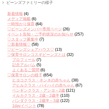
ビーンズファミリーの様子
新着情報
(4)
メディア掲載
(6)
一時預かり保育
(64)
♡ビーンズメンバー専用ページ
(26)
イベント告知・ご予約状況のお知らせ
(257)
♡スタッフ募集中
(7)
♡新着情報♡
(58)
♡ビーンズシェアハウス♡
(13)
♡保育サロンコスギビーンズとは
(32)
プロフィール
(7)
記念アルバム
(5)
よくあるご質問
(6)
♡保育サロンの様子
(654)
ヒヨコクラス・ネンネの赤ちゃん
(38)
アヒルクラス・ハイハイの赤ちゃん
(67)
ペンギンクラス・アンヨ～2歳
(121)
イルカクラス・2歳～2歳半
(110)
パンダクラス・2歳半～3歳
(122)
1dayイベント
(78)