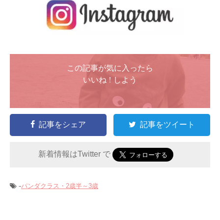
この記事が気に入ったら
いいね ! しよう
記事をシェア
記事をツイート
新着情報はTwitter で
-
パンダクラス・2歳半～3歳