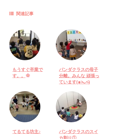
関連記事
もうすぐ卒業で
パンダクラスの母子
す。。
分離。みんな 頑張っ
ています(๑˃̵ᴗ˂̵)
てるてる坊主♪
パンダクラスのスイ
カ割り①