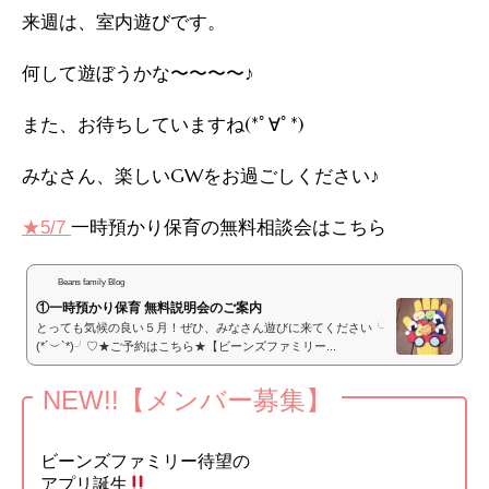
来週は、室内遊びです。
何して遊ぼうかな〜〜〜〜♪
また、お待ちしていますね(*ﾟ∀ﾟ*)
みなさん、楽しいGWをお過ごしください♪
一時預かり保育の無料相談会はこちら
★
5/7
Beans family Blog
①一時預かり保育 無料説明会のご案内
とっても気候の良い５月！ぜひ、みなさん遊びに来てください╰
(*´︶`*)╯♡★ご予約はこちら★【ビーンズファミリー...
NEW!!【メンバー募集】
ビーンズファミリー待望の
アプリ誕生