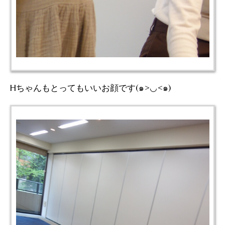
Hちゃんもとってもいいお顔です(๑>◡<๑)