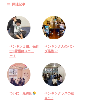
関連記事
ペンギン１組。保育
ペンギンさんのパン
士×看護師メニュ
ダ足型♡
ー！
ついに、最終回
ペンギンクラスの続
き^_^