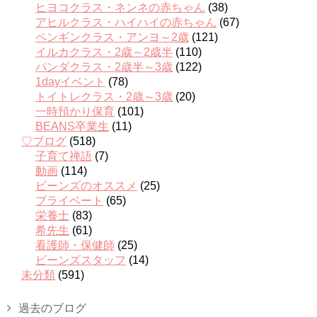
ヒヨコクラス・ネンネの赤ちゃん
(38)
アヒルクラス・ハイハイの赤ちゃん
(67)
ペンギンクラス・アンヨ～2歳
(121)
イルカクラス・2歳～2歳半
(110)
パンダクラス・2歳半～3歳
(122)
1dayイベント
(78)
トイトレクラス・2歳～3歳
(20)
一時預かり保育
(101)
BEANS卒業生
(11)
♡ブログ
(518)
子育て禅語
(7)
動画
(114)
ビーンズのオススメ
(25)
プライベート
(65)
栄養士
(83)
希先生
(61)
看護師・保健師
(25)
ビーンズスタッフ
(14)
未分類
(591)
過去のブログ