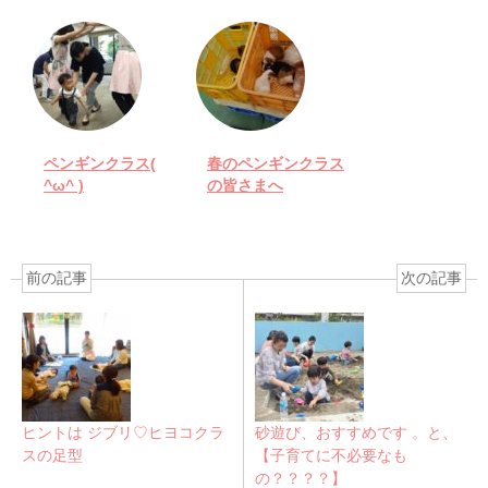
ペンギンクラス(
春のペンギンクラス
^ω^ )
の皆さまへ
前の記事
次の記事
ヒントは ジブリ♡ヒヨコクラ
砂遊び、おすすめです 。と、
スの足型
【子育てに不必要なも
の？？？？】