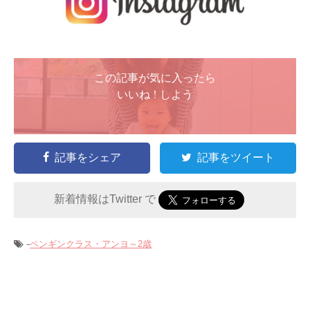
この記事が気に入ったら
いいね ! しよう
記事をシェア
記事をツイート
新着情報はTwitter で
-
ペンギンクラス・アンヨ～2歳