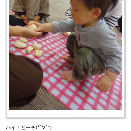
ハイ！どーぞ(*ﾟ∀ﾟ*)