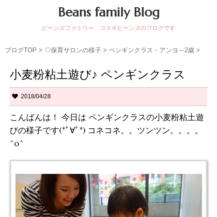
Beans family Blog
ビーンズファミリー コスギビーンズのブログです
ブログTOP
>
♡保育サロンの様子
>
ペンギンクラス・アンヨ～2歳
>
小麦粉粘土遊び♪ ペンギンクラス
2018/04/28
こんばんは！ 今日は ペンギンクラスの小麦粉粘土遊
びの様子です(*ﾟ∀ﾟ*) コネコネ。。ツンツン。。。。
^o^