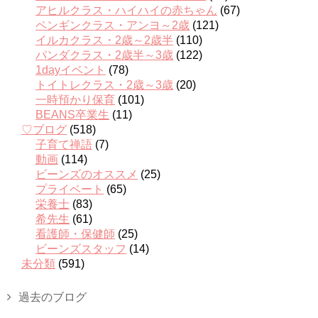
アヒルクラス・ハイハイの赤ちゃん
(67)
ペンギンクラス・アンヨ～2歳
(121)
イルカクラス・2歳～2歳半
(110)
パンダクラス・2歳半～3歳
(122)
1dayイベント
(78)
トイトレクラス・2歳～3歳
(20)
一時預かり保育
(101)
BEANS卒業生
(11)
♡ブログ
(518)
子育て禅語
(7)
動画
(114)
ビーンズのオススメ
(25)
プライベート
(65)
栄養士
(83)
希先生
(61)
看護師・保健師
(25)
ビーンズスタッフ
(14)
未分類
(591)
過去のブログ