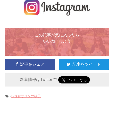
この記事が気に入ったら
いいね ! しよう
記事をシェア
記事をツイート
新着情報はTwitter で
-
♡保育サロンの様子