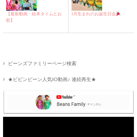
【最新動画・絵本タイムとお
1月生まれのお誕生日会
歌】
ビーンズファミリーページ検索
★ビビンビーン人気10動画♪ 連続再生★