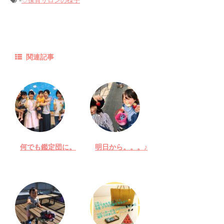
-
♡保育サロンの様子
関連記事
何でも鑑定団に。
明日から。。。♪