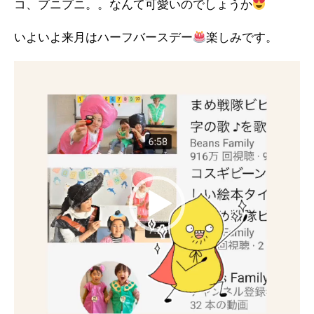
コ、プニプニ。。なんて可愛いのでしょうか
いよいよ来月はハーフバースデー
楽しみです。
動
画
プ
レ
ー
ヤ
ー