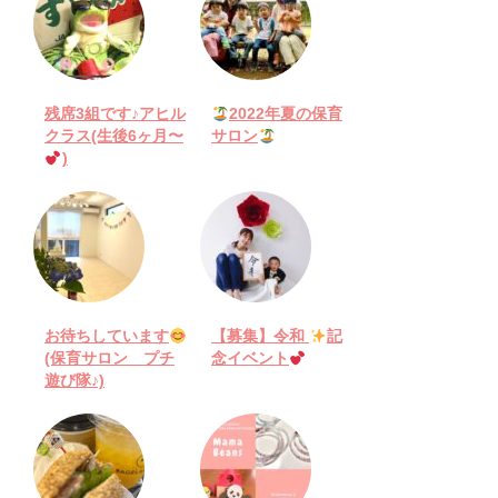
残席3組です♪アヒル
2022年夏の保育
クラス(生後6ヶ月〜
サロン
)
お待ちしています
【募集】令和
記
(保育サロン プチ
念イベント
遊び隊♪)