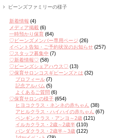
ビーンズファミリーの様子
新着情報
(4)
メディア掲載
(6)
一時預かり保育
(64)
♡ビーンズメンバー専用ページ
(26)
イベント告知・ご予約状況のお知らせ
(257)
♡スタッフ募集中
(7)
♡新着情報♡
(58)
♡ビーンズシェアハウス♡
(13)
♡保育サロンコスギビーンズとは
(32)
プロフィール
(7)
記念アルバム
(5)
よくあるご質問
(6)
♡保育サロンの様子
(654)
ヒヨコクラス・ネンネの赤ちゃん
(38)
アヒルクラス・ハイハイの赤ちゃん
(67)
ペンギンクラス・アンヨ～2歳
(121)
イルカクラス・2歳～2歳半
(110)
パンダクラス・2歳半～3歳
(122)
1dayイベント
(78)