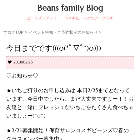
Beans family Blog
ビーンズファミリー コスギビーンズのブログです
ブログTOP
>
イベント告知・ご予約状況のお知らせ
>
今日までです(((o(*ﾟ▽ﾟ*)o)))
2018/02/25
♡お知らせ♡
★いちご狩りのお申し込みは 本日2/25までとなって
います。今日中でしたら、まだ大丈夫ですよー！！お
友達と一緒にフレッシュないちごをたくさん食べちゃ
いましょー)^o^(
★2/26募集開始！保育サロンコスギビーンズ♡春の
クラスメンバー募集中♪