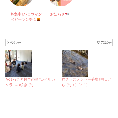
募集中♪ハロウィン
お知らせ
ベビーランチ会
前の記事
次の記事
かけっこと数字の歌も♪イルカ
春クラスメンバー募集♪明日か
クラスの続きです
らです♪( ´▽｀)