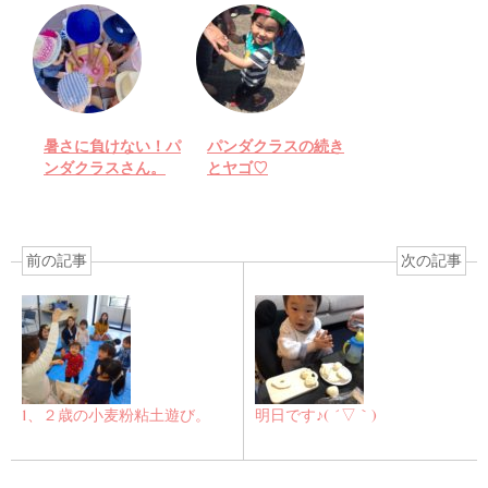
暑さに負けない！パ
パンダクラスの続き
ンダクラスさん。
とヤゴ♡
前の記事
次の記事
1、２歳の小麦粉粘土遊び。
明日です♪( ´▽｀)