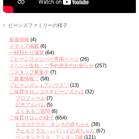
ビーンズファミリーの様子
新着情報
(4)
メディア掲載
(6)
一時預かり保育
(64)
♡ビーンズメンバー専用ページ
(26)
イベント告知・ご予約状況のお知らせ
(257)
♡スタッフ募集中
(7)
♡新着情報♡
(58)
♡ビーンズシェアハウス♡
(13)
♡保育サロンコスギビーンズとは
(32)
プロフィール
(7)
記念アルバム
(5)
よくあるご質問
(6)
♡保育サロンの様子
(654)
ヒヨコクラス・ネンネの赤ちゃん
(38)
アヒルクラス・ハイハイの赤ちゃん
(67)
ペンギンクラス・アンヨ～2歳
(121)