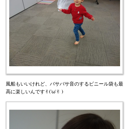
風船もいいけれど、バサバサ音のするビニール袋も最
高に楽しいんです✌︎('ω'✌︎ )