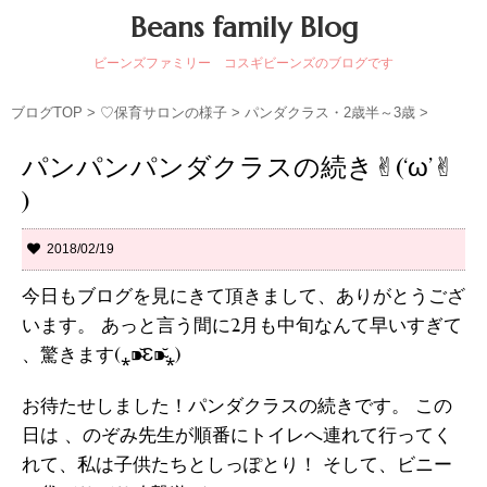
Beans family Blog
ビーンズファミリー コスギビーンズのブログです
ブログTOP
>
♡保育サロンの様子
>
パンダクラス・2歳半～3歳
>
パンパンパンダクラスの続き✌︎(‘ω’✌︎
)
2018/02/19
今日もブログを見にきて頂きまして、ありがとうござ
います。 あっと言う間に2月も中旬なんて早いすぎて
、驚きます(⁎⁍̴̆Ɛ⁍̴̆⁎)
お待たせしました！パンダクラスの続きです。 この
日は 、のぞみ先生が順番にトイレへ連れて行ってく
れて、私は子供たちとしっぽとり！ そして、ビニー