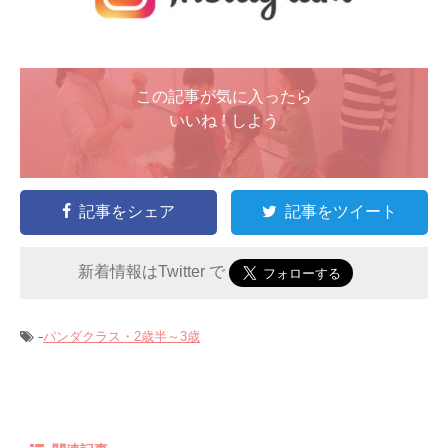
この記事が気に入ったら
いいね ! しよう
記事をシェア
記事をツイート
新着情報はTwitter で
-
パンダクラス・2歳半～3歳