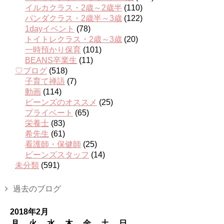
イルカクラス・2歳～2歳半
(110)
パンダクラス・2歳半～3歳
(122)
1dayイベント
(78)
トイトレクラス・2歳～3歳
(20)
一時預かり保育
(101)
BEANS卒業生
(11)
♡ブログ
(518)
子育て禅語
(7)
動画
(114)
ビーンズのオススメ
(25)
プライベート
(65)
栄養士
(83)
希先生
(61)
看護師・保健師
(25)
ビーンズスタッフ
(14)
未分類
(591)
過去のブログ
2018年2月
月
火
水
木
金
土
日