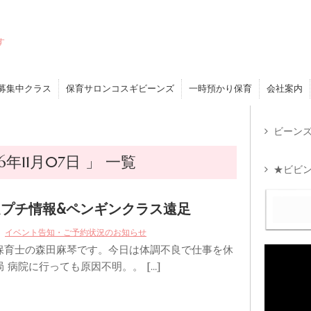
す
募集中クラス
保育サロンコスギビーンズ
一時預かり保育
会社案内
ビーンズ
年11月07日 」 一覧
★ビビン
プチ情報&ペンギンクラス遠足
イベント告知・ご予約状況のお知らせ
保育士の森田麻琴です。今日は体調不良で仕事を休
 病院に行っても原因不明。。 […]