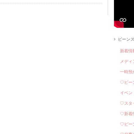
ビーンズ
新着情
メディ
一時預
♡ビー
イベン
♡スタ
♡新着
♡ビー