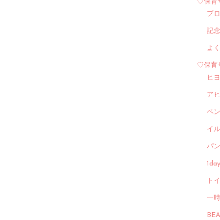
♡保育
プ
記
よ
♡保育
ヒ
ア
ペ
イル
パン
1d
トイ
一
BE