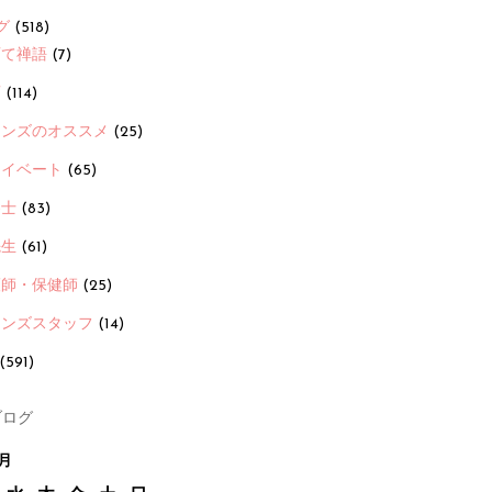
グ
(518)
育て禅語
(7)
画
(114)
ーンズのオススメ
(25)
ライベート
(65)
養士
(83)
先生
(61)
護師・保健師
(25)
ーンズスタッフ
(14)
(591)
ログ
1月