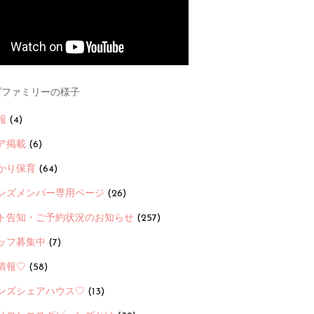
ファミリーの様子
報
(4)
ア掲載
(6)
かり保育
(64)
ンズメンバー専用ページ
(26)
ト告知・ご予約状況のお知らせ
(257)
ッフ募集中
(7)
情報♡
(58)
ンズシェアハウス♡
(13)