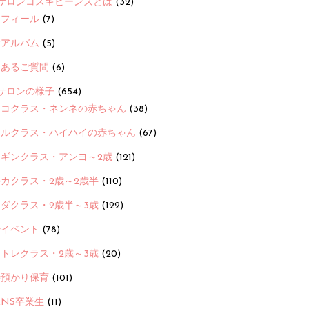
サロンコスギビーンズとは
(32)
ロフィール
(7)
念アルバム
(5)
くあるご質問
(6)
サロンの様子
(654)
ヨコクラス・ネンネの赤ちゃん
(38)
ヒルクラス・ハイハイの赤ちゃん
(67)
ンギンクラス・アンヨ～2歳
(121)
カクラス・2歳～2歳半
(110)
ダクラス・2歳半～3歳
(122)
ayイベント
(78)
トレクラス・2歳～3歳
(20)
時預かり保育
(101)
ANS卒業生
(11)