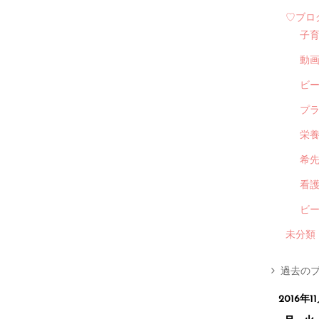
♡ブロ
子
動
ビ
プ
栄
希
看
ビ
未分類
過去のブ
2016年1