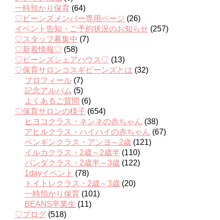
一時預かり保育
(64)
♡ビーンズメンバー専用ページ
(26)
イベント告知・ご予約状況のお知らせ
(257)
♡スタッフ募集中
(7)
♡新着情報♡
(58)
♡ビーンズシェアハウス♡
(13)
♡保育サロンコスギビーンズとは
(32)
プロフィール
(7)
記念アルバム
(5)
よくあるご質問
(6)
♡保育サロンの様子
(654)
ヒヨコクラス・ネンネの赤ちゃん
(38)
アヒルクラス・ハイハイの赤ちゃん
(67)
ペンギンクラス・アンヨ～2歳
(121)
イルカクラス・2歳～2歳半
(110)
パンダクラス・2歳半～3歳
(122)
1dayイベント
(78)
トイトレクラス・2歳～3歳
(20)
一時預かり保育
(101)
BEANS卒業生
(11)
♡ブログ
(518)