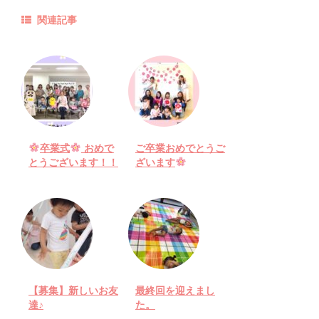
関連記事
卒業式
おめで
ご卒業おめでとうご
とうございます！！
ざいます
【募集】新しいお友
最終回を迎えまし
達♪
た。