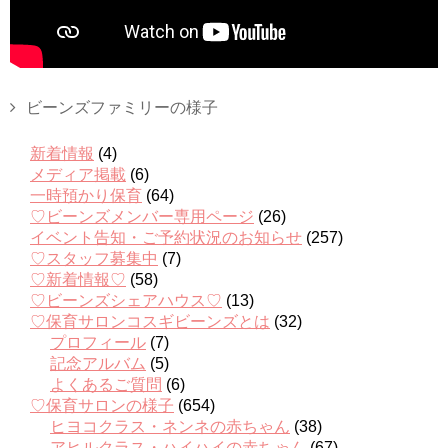
ビーンズファミリーの様子
新着情報
(4)
メディア掲載
(6)
一時預かり保育
(64)
♡ビーンズメンバー専用ページ
(26)
イベント告知・ご予約状況のお知らせ
(257)
♡スタッフ募集中
(7)
♡新着情報♡
(58)
♡ビーンズシェアハウス♡
(13)
♡保育サロンコスギビーンズとは
(32)
プロフィール
(7)
記念アルバム
(5)
よくあるご質問
(6)
♡保育サロンの様子
(654)
ヒヨコクラス・ネンネの赤ちゃん
(38)
アヒルクラス・ハイハイの赤ちゃん
(67)