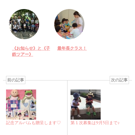
《お知らせ》と《子
最年長クラス！
鉄ツアー》
前の記事
次の記事
記念アルバムも贈呈します♡
第１次募集は9月5日まで♪