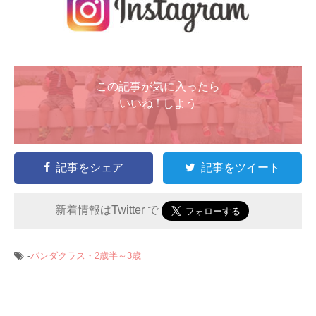
この記事が気に入ったら
いいね ! しよう
記事をシェア
記事をツイート
新着情報はTwitter で
-
パンダクラス・2歳半～3歳