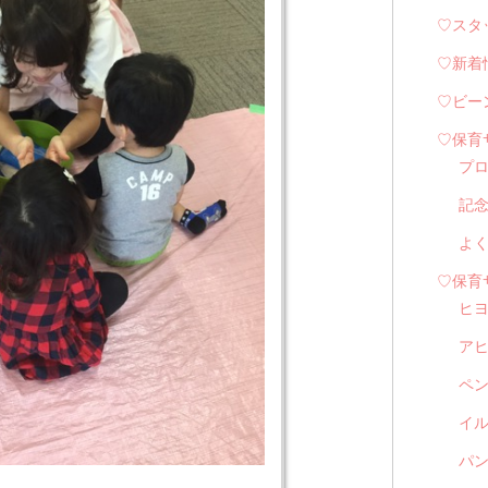
♡スタ
♡新着
♡ビー
♡保育
プ
記
よ
♡保育
ヒ
ア
ペ
イル
パン