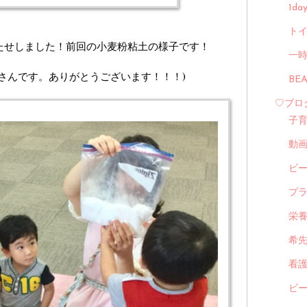
1d
トイ
たせしました！前回の小麦粉粘土の様子です！
一
なさんです。ありがとうございます！！！)
BE
♡ブロ
子
動
ビ
プ
栄
希
看
ビ