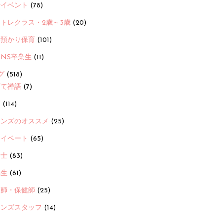
ayイベント
(78)
トレクラス・2歳～3歳
(20)
時預かり保育
(101)
ANS卒業生
(11)
グ
(518)
育て禅語
(7)
画
(114)
ーンズのオススメ
(25)
ライベート
(65)
養士
(83)
先生
(61)
護師・保健師
(25)
ーンズスタッフ
(14)