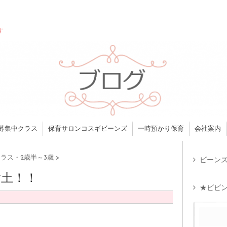
す
募集中クラス
保育サロンコスギビーンズ
一時預かり保育
会社案内
ラス・2歳半～3歳
>
ビーンズ
粘土！！
★ビビン