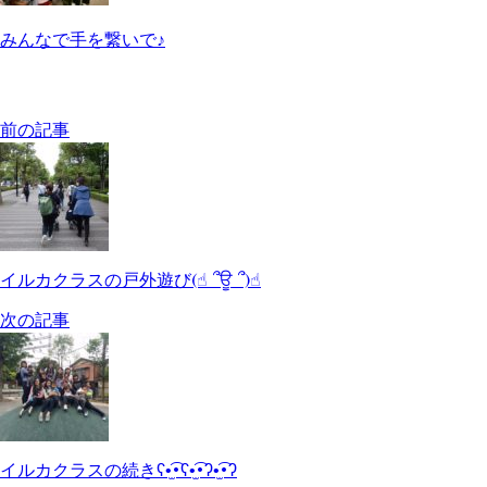
みんなで手を繋いで♪
前の記事
イルカクラスの戸外遊び(☝︎ ՞ਊ ՞)☝︎
次の記事
イルカクラスの続きʕ•̫͡•ʕ•̫͡•ʔ•̫͡•ʔ