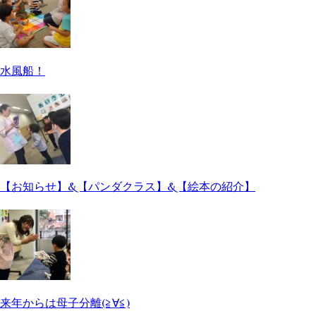
水風船！
【お知らせ】&【パンダクラス】&【絵本の紹介】
来年からは母子分離(≧∀≦)