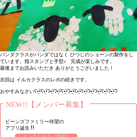
パンダクラスがパンダではなく ひつじのショーンの製作をし
ています。指スタンプと手型♪ 完成が楽しみです。
最後までお読みいただき ありがとうございました！
次回は イルカクラスのレポの続きです。
おやすみなさいʕ•̫͡•ʕ•̫͡•ʔ•̫͡•ʔ•̫͡•ʕ•̫͡•ʔ•̫͡•ʕ•̫͡•ʕ•̫͡•ʔ•̫͡•ʔ•̫͡•ʕ•̫͡•ʔ•̫͡•ʔ
NEW!!【メンバー募集】
ビーンズファミリー待望の
アプリ誕生
インストール（無料）