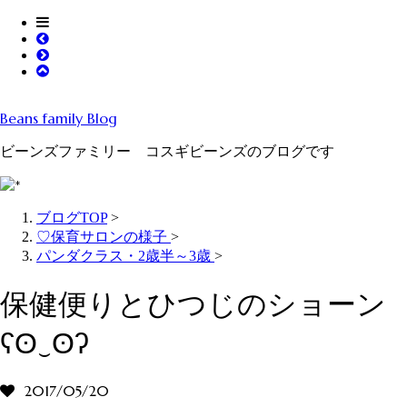
Beans family Blog
ビーンズファミリー コスギビーンズのブログです
ブログTOP
>
♡保育サロンの様子
>
パンダクラス・2歳半～3歳
>
保健便りとひつじのショーン
ʕʘ‿ʘʔ
2017/05/20