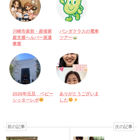
川崎市産前・産後家
パンダクラスの電車
庭支援ヘルパー派遣
ツアー
事業
2026年元旦 ベビー
ありがとうございま
シッターレポ
した
前の記事
次の記事