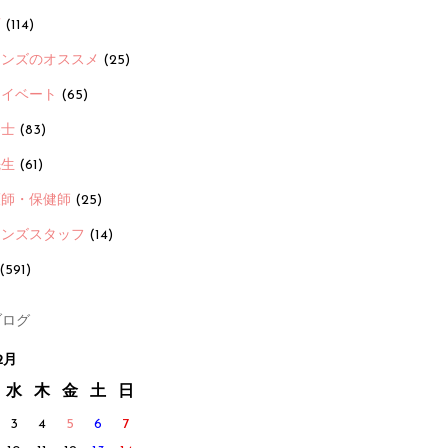
画
(114)
ーンズのオススメ
(25)
ライベート
(65)
養士
(83)
先生
(61)
護師・保健師
(25)
ーンズスタッフ
(14)
(591)
ログ
2月
水
木
金
土
日
3
4
5
6
7