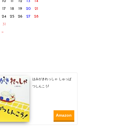
10
11
12
13
14
17
18
19
20
21
24
25
26
27
28
31
 »
はみがきれっしゃ しゅっぱ
つしんこう!
Amazon