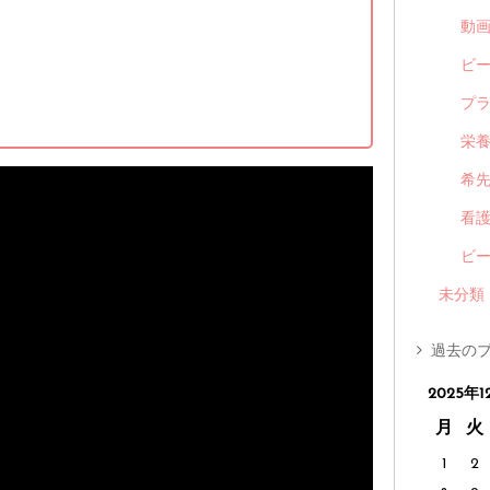
動
ビ
プ
栄
希
看
ビ
未分類
過去のブ
2025年1
月
火
1
2