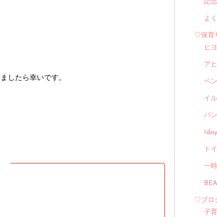
記
よ
♡保育
ヒ
ア
けましたら幸いです。
ペ
イル
パン
1d
トイ
】
一
BE
♡ブロ
子