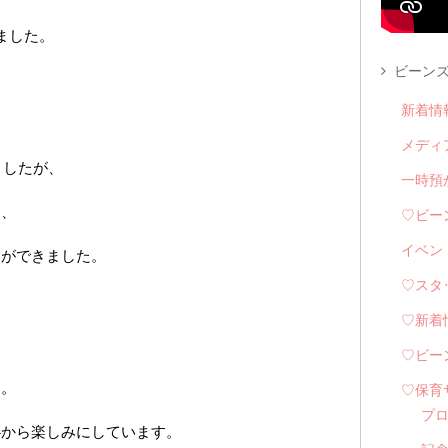
ました。
ビーンズ
新着情
メディ
ましたが、
一時預
き、
♡ビー
イベン
とができました。
♡スタ
♡新着
♡ビー
ん。
♡保育
プ
心から楽しみにしています。