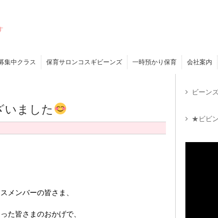
す
募集中クラス
保育サロンコスギビーンズ
一時預かり保育
会社案内
ビーンズ
ざいました
★ビビン
ラスメンバーの皆さま、
さった皆さまのおかげで、