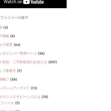
ファミリーの様子
報
(4)
ア掲載
(6)
かり保育
(64)
ンズメンバー専用ページ
(26)
ト告知・ご予約状況のお知らせ
(257)
ッフ募集中
(7)
情報♡
(58)
ンズシェアハウス♡
(13)
サロンコスギビーンズとは
(32)
ロフィール
(7)