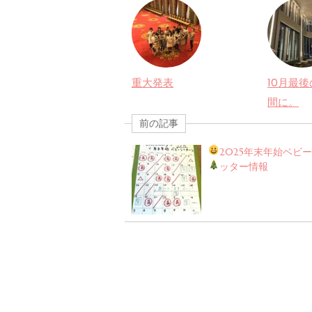
重大発表
10月最
間に。
前の記事
2025
年末年始ベビ
ッター情報