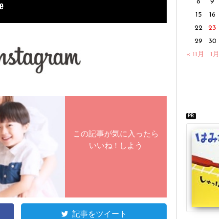
8
9
15
16
22
23
29
30
« 11月
1月
PR
この記事が気に入ったら
いいね ! しよう
記事をツイート