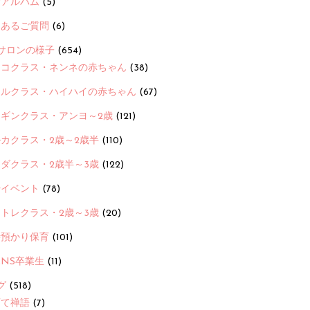
念アルバム
(5)
くあるご質問
(6)
サロンの様子
(654)
ヨコクラス・ネンネの赤ちゃん
(38)
ヒルクラス・ハイハイの赤ちゃん
(67)
ンギンクラス・アンヨ～2歳
(121)
カクラス・2歳～2歳半
(110)
ダクラス・2歳半～3歳
(122)
ayイベント
(78)
トレクラス・2歳～3歳
(20)
時預かり保育
(101)
ANS卒業生
(11)
グ
(518)
育て禅語
(7)