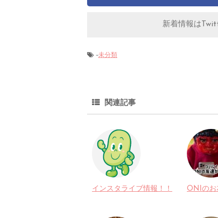
新着情報はTwitt
-
未分類
関連記事
インスタライブ情報！！
ONIの