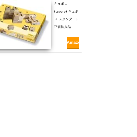
キュボロ
(cuboro) キュボ
ロ スタンダード
正規輸入品
Amazon