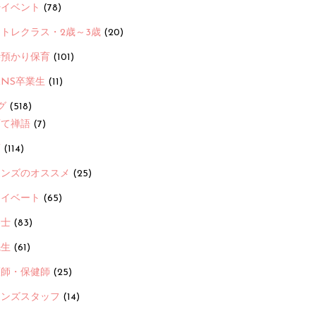
ayイベント
(78)
トレクラス・2歳～3歳
(20)
時預かり保育
(101)
ANS卒業生
(11)
グ
(518)
育て禅語
(7)
画
(114)
ーンズのオススメ
(25)
ライベート
(65)
養士
(83)
先生
(61)
護師・保健師
(25)
ーンズスタッフ
(14)