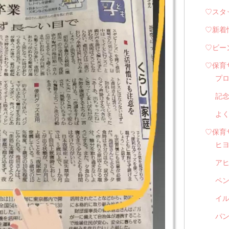
♡スタ
♡新着
♡ビー
♡保育
プ
記
よ
♡保育
ヒ
ア
ペ
イル
パン