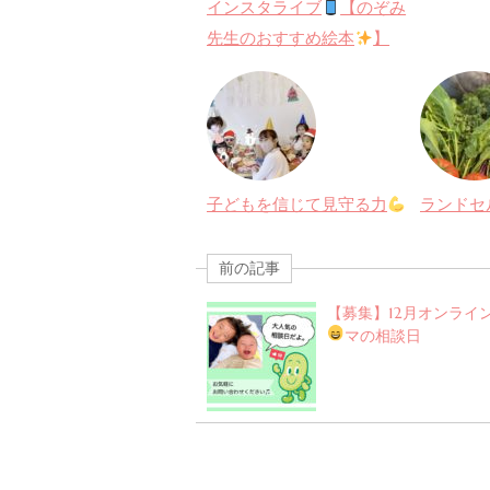
インスタライブ
【のぞみ
先生のおすすめ絵本
】
子どもを信じて見守る力
ランドセ
前の記事
【募集】12月オンライ
マの相談日