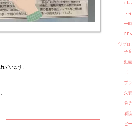
1d
トイ
一
BE
♡ブロ
子
動
されています。
ビ
プ
い。
栄
希
看
】
ビ