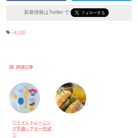
新着情報はTwitter で
-
未分類
関連記事
♡トイレトレーニン
グ手袋シアター完成
♡