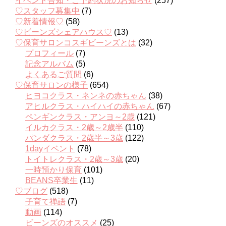
イベント告知・ご予約状況のお知らせ
(257)
♡スタッフ募集中
(7)
♡新着情報♡
(58)
♡ビーンズシェアハウス♡
(13)
♡保育サロンコスギビーンズとは
(32)
プロフィール
(7)
記念アルバム
(5)
よくあるご質問
(6)
♡保育サロンの様子
(654)
ヒヨコクラス・ネンネの赤ちゃん
(38)
アヒルクラス・ハイハイの赤ちゃん
(67)
ペンギンクラス・アンヨ～2歳
(121)
イルカクラス・2歳～2歳半
(110)
パンダクラス・2歳半～3歳
(122)
1dayイベント
(78)
トイトレクラス・2歳～3歳
(20)
一時預かり保育
(101)
BEANS卒業生
(11)
♡ブログ
(518)
子育て禅語
(7)
動画
(114)
ビーンズのオススメ
(25)