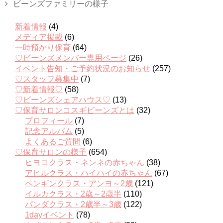
ビーンズファミリーの様子
新着情報
(4)
メディア掲載
(6)
一時預かり保育
(64)
♡ビーンズメンバー専用ページ
(26)
イベント告知・ご予約状況のお知らせ
(257)
♡スタッフ募集中
(7)
♡新着情報♡
(58)
♡ビーンズシェアハウス♡
(13)
♡保育サロンコスギビーンズとは
(32)
プロフィール
(7)
記念アルバム
(5)
よくあるご質問
(6)
♡保育サロンの様子
(654)
ヒヨコクラス・ネンネの赤ちゃん
(38)
アヒルクラス・ハイハイの赤ちゃん
(67)
ペンギンクラス・アンヨ～2歳
(121)
イルカクラス・2歳～2歳半
(110)
パンダクラス・2歳半～3歳
(122)
1dayイベント
(78)