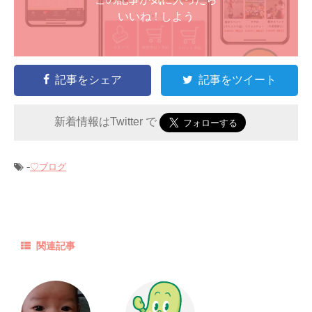
いいね ! しよう
記事をシェア
記事をツイート
新着情報はTwitter で
-
♡ブログ
関連記事