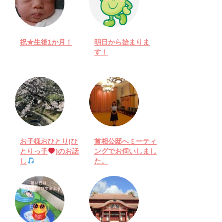
祝★生後1か月！
明日から始まりま
す！
お子様おひとり(ひ
首相公邸へミーティ
とりっ子
)のお話
ングでお伺いしまし
し
た。