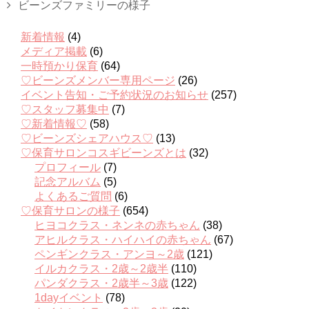
ビーンズファミリーの様子
新着情報
(4)
メディア掲載
(6)
一時預かり保育
(64)
♡ビーンズメンバー専用ページ
(26)
イベント告知・ご予約状況のお知らせ
(257)
♡スタッフ募集中
(7)
♡新着情報♡
(58)
♡ビーンズシェアハウス♡
(13)
♡保育サロンコスギビーンズとは
(32)
プロフィール
(7)
記念アルバム
(5)
よくあるご質問
(6)
♡保育サロンの様子
(654)
ヒヨコクラス・ネンネの赤ちゃん
(38)
アヒルクラス・ハイハイの赤ちゃん
(67)
ペンギンクラス・アンヨ～2歳
(121)
イルカクラス・2歳～2歳半
(110)
パンダクラス・2歳半～3歳
(122)
1dayイベント
(78)