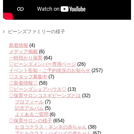
ビーンズファミリーの様子
新着情報
(4)
メディア掲載
(6)
一時預かり保育
(64)
♡ビーンズメンバー専用ページ
(26)
イベント告知・ご予約状況のお知らせ
(257)
♡スタッフ募集中
(7)
♡新着情報♡
(58)
♡ビーンズシェアハウス♡
(13)
♡保育サロンコスギビーンズとは
(32)
プロフィール
(7)
記念アルバム
(5)
よくあるご質問
(6)
♡保育サロンの様子
(654)
ヒヨコクラス・ネンネの赤ちゃん
(38)
アヒルクラス・ハイハイの赤ちゃん
(67)