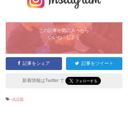
この記事が気に入ったら
いいね ! しよう
記事をシェア
記事をツイート
新着情報はTwitter で
-
未分類