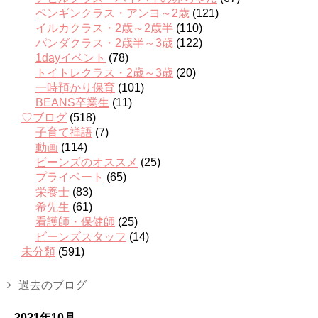
ペンギンクラス・アンヨ～2歳
(121)
イルカクラス・2歳～2歳半
(110)
パンダクラス・2歳半～3歳
(122)
1dayイベント
(78)
トイトレクラス・2歳～3歳
(20)
一時預かり保育
(101)
BEANS卒業生
(11)
♡ブログ
(518)
子育て禅語
(7)
動画
(114)
ビーンズのオススメ
(25)
プライベート
(65)
栄養士
(83)
希先生
(61)
看護師・保健師
(25)
ビーンズスタッフ
(14)
未分類
(591)
過去のブログ
2021年10月