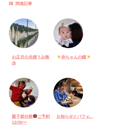
関連記事
お正月の夫婦うみ散
赤ちゃんの瞳
歩
親子節分祭
ご予約
お知らせとパフェ。
12/30〜