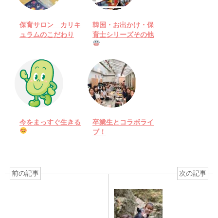
保育サロン カリキ
韓国・お出かけ・保
ュラムのこだわり
育士シリーズその他
今をまっすぐ生きる
卒業生とコラボライ
ブ！
前の記事
次の記事