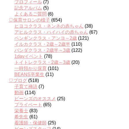
プロフィール
(7)
記念アルバム
(5)
よくあるご質問
(6)
♡保育サロンの様子
(654)
ヒヨコクラス・ネンネの赤ちゃん
(38)
アヒルクラス・ハイハイの赤ちゃん
(67)
ペンギンクラス・アンヨ～2歳
(121)
イルカクラス・2歳～2歳半
(110)
パンダクラス・2歳半～3歳
(122)
1dayイベント
(78)
トイトレクラス・2歳～3歳
(20)
一時預かり保育
(101)
BEANS卒業生
(11)
♡ブログ
(518)
子育て禅語
(7)
動画
(114)
ビーンズのオススメ
(25)
プライベート
(65)
栄養士
(83)
希先生
(61)
看護師・保健師
(25)
ビーンズスタッフ
(14)