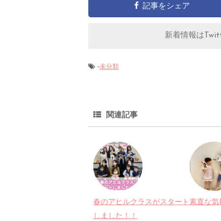
記事をシェア
新着情報はTwitt
-
未分類
関連記事
春のアヒルクラスがスタート
素直な気
しました！！