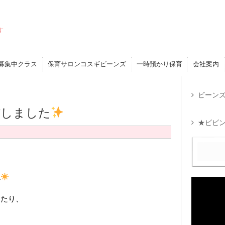
す
募集中クラス
保育サロンコスギビーンズ
一時預かり保育
会社案内
ビーンズ
信しました
★ビビン
ね
ったり、