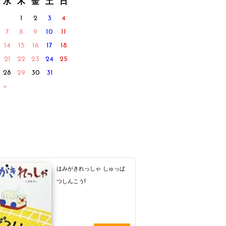
水
木
金
土
日
1
2
3
4
7
8
9
10
11
14
15
16
17
18
21
22
23
24
25
28
29
30
31
 »
はみがきれっしゃ しゅっぱ
つしんこう!