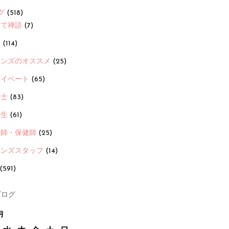
グ
(518)
育て禅語
(7)
画
(114)
ーンズのオススメ
(25)
ライベート
(65)
養士
(83)
先生
(61)
護師・保健師
(25)
ーンズスタッフ
(14)
(591)
ログ
月