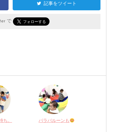
記事をツイート
er で
持ち。
パラバルーンも