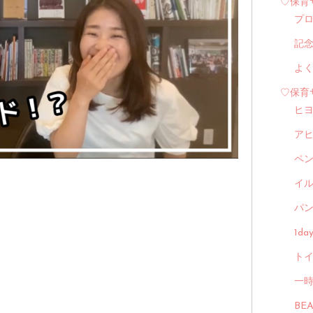
♡保育
プ
記
よ
♡保育
ヒ
ア
ペ
イル
パン
1d
トイ
一
BE