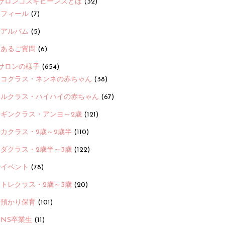
サロンコスギビーンズとは
(32)
ロフィール
(7)
念アルバム
(5)
くあるご質問
(6)
サロンの様子
(654)
ヨコクラス・ネンネの赤ちゃん
(38)
ヒルクラス・ハイハイの赤ちゃん
(67)
ンギンクラス・アンヨ～2歳
(121)
カクラス・2歳～2歳半
(110)
ダクラス・2歳半～3歳
(122)
ayイベント
(78)
トレクラス・2歳～3歳
(20)
時預かり保育
(101)
ANS卒業生
(11)