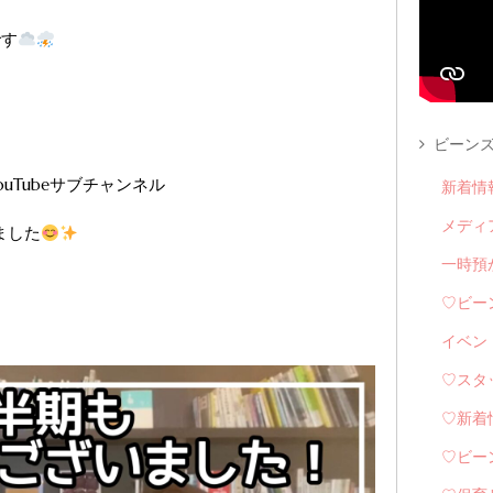
です
ビーンズ
uTubeサブチャンネル
新着情
メディ
ました
一時預
♡ビー
イベン
♡スタ
♡新着
♡ビー