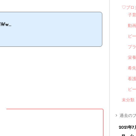
♡ブロ
子
Ww...
動
ビ
プ
栄
希
看
ビ
未分類
】
過去のブ
2021年7