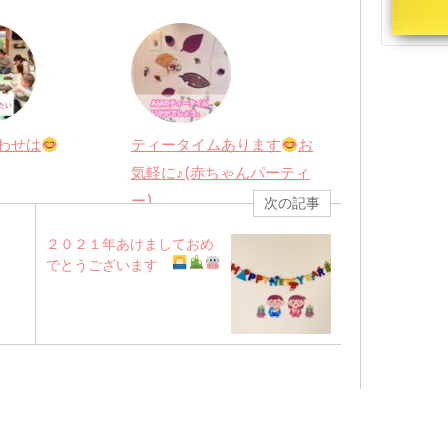
わせは
ティータイムあります
お
気軽に♪(赤ちゃんパーティ
ー)
次の記事
２０２１年あけましておめ
でとうございます