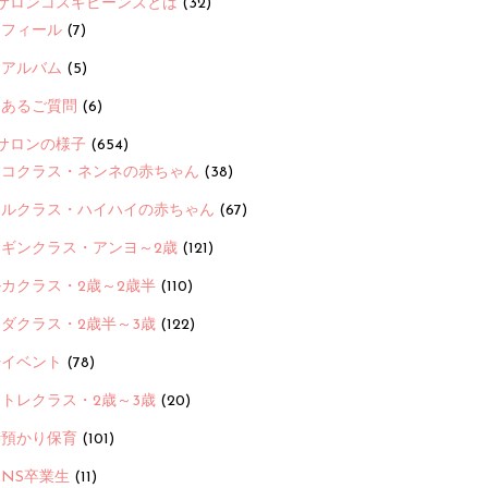
サロンコスギビーンズとは
(32)
ロフィール
(7)
念アルバム
(5)
くあるご質問
(6)
サロンの様子
(654)
ヨコクラス・ネンネの赤ちゃん
(38)
ヒルクラス・ハイハイの赤ちゃん
(67)
ンギンクラス・アンヨ～2歳
(121)
カクラス・2歳～2歳半
(110)
ダクラス・2歳半～3歳
(122)
ayイベント
(78)
トレクラス・2歳～3歳
(20)
時預かり保育
(101)
ANS卒業生
(11)