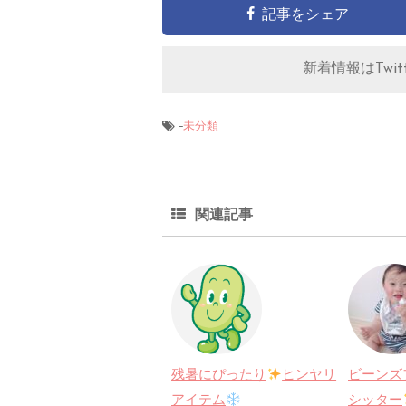
記事をシェア
新着情報はTwitt
-
未分類
関連記事
残暑にぴったり
ヒンヤリ
ビーンズ
アイテム
シッター