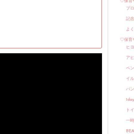
♡保育
プ
記
よ
♡保育
ヒ
ア
ペ
イル
パン
1d
トイ
一
BE