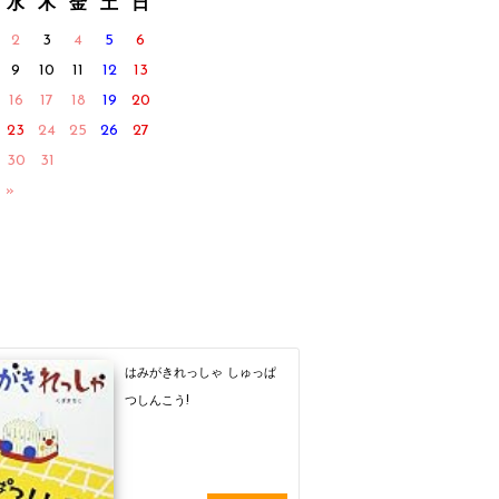
水
木
金
土
日
2
3
4
5
6
9
10
11
12
13
16
17
18
19
20
23
24
25
26
27
30
31
 »
はみがきれっしゃ しゅっぱ
つしんこう!