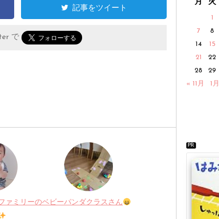
月
火
記事をツイート
1
7
8
er で
14
15
21
22
28
29
« 11月
1月
PR
ファミリーのベビー
パンダクラスさん