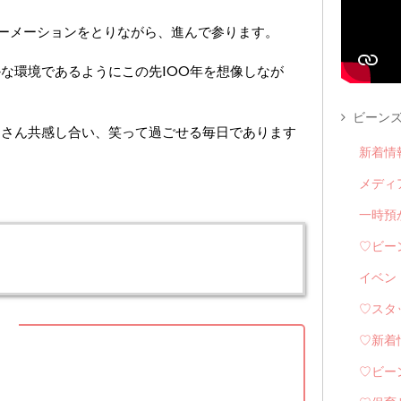
ォーメーションをとりながら、進んで参ります。
な環境であるようにこの先100年を想像しなが
ビーンズ
くさん共感し合い、笑って過ごせる毎日であります
新着情
メディ
一時預
♡ビー
イベン
♡スタ
】
♡新着
♡ビー