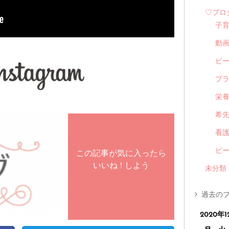
♡ブロ
子
動
ビ
プ
栄
希
看
ビ
この記事が気に入ったら
いいね ! しよう
未分類
過去のブ
2020年1