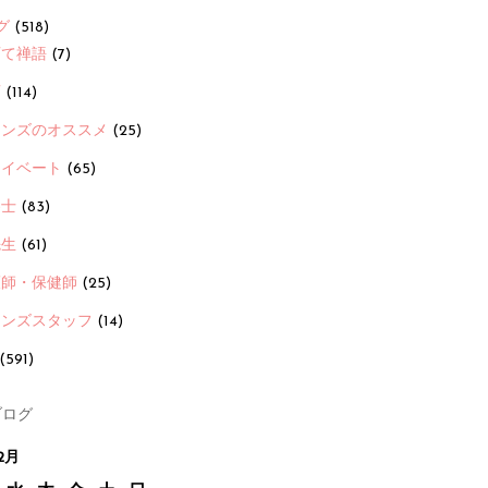
グ
(518)
育て禅語
(7)
画
(114)
ーンズのオススメ
(25)
ライベート
(65)
養士
(83)
先生
(61)
護師・保健師
(25)
ーンズスタッフ
(14)
(591)
ログ
2月