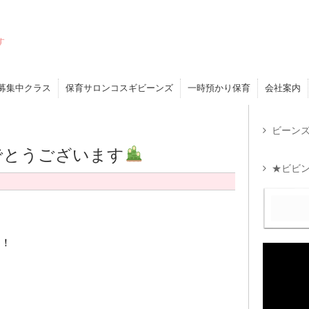
す
募集中クラス
保育サロンコスギビーンズ
一時預かり保育
会社案内
ビーンズ
でとうございます
★ビビン
す！