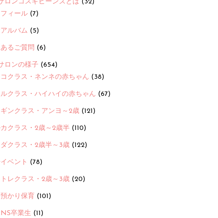
サロンコスギビーンズとは
(32)
ロフィール
(7)
念アルバム
(5)
くあるご質問
(6)
サロンの様子
(654)
ヨコクラス・ネンネの赤ちゃん
(38)
ヒルクラス・ハイハイの赤ちゃん
(67)
ンギンクラス・アンヨ～2歳
(121)
カクラス・2歳～2歳半
(110)
ダクラス・2歳半～3歳
(122)
ayイベント
(78)
トレクラス・2歳～3歳
(20)
時預かり保育
(101)
ANS卒業生
(11)