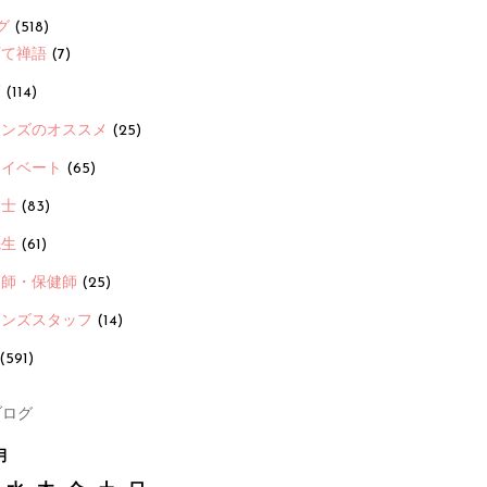
グ
(518)
育て禅語
(7)
画
(114)
ーンズのオススメ
(25)
ライベート
(65)
養士
(83)
先生
(61)
護師・保健師
(25)
ーンズスタッフ
(14)
(591)
ログ
月