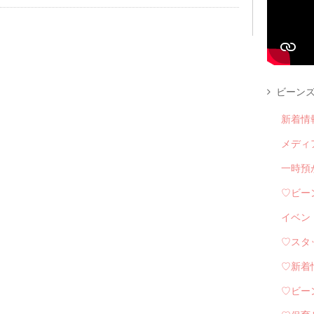
ビーンズ
新着情
メディ
一時預
♡ビー
イベン
♡スタ
♡新着
♡ビー