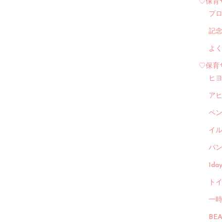
♡保育
プ
記
よ
♡保育
ヒ
ア
ペ
イル
パン
1d
トイ
一
BE