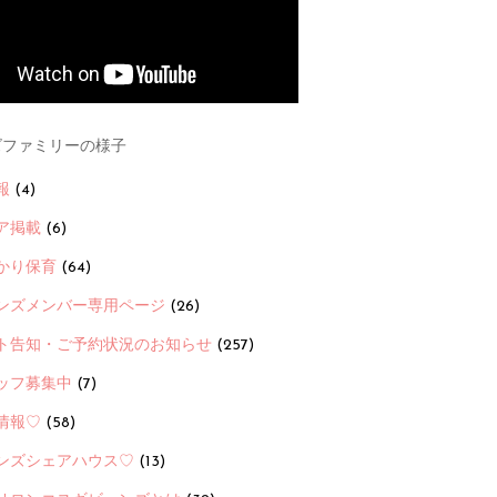
ファミリーの様子
報
(4)
ア掲載
(6)
かり保育
(64)
ンズメンバー専用ページ
(26)
ト告知・ご予約状況のお知らせ
(257)
ッフ募集中
(7)
情報♡
(58)
ンズシェアハウス♡
(13)