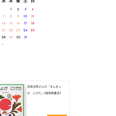
水
木
金
土
日
1
2
3
4
7
8
9
10
11
14
15
16
17
18
21
22
23
24
25
28
29
30
31
 »
五味太郎さんの『きんぎょ
が にげた』(福音館書店)