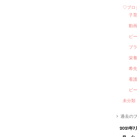
♡ブロ
子
動
ビ
プ
栄
希
看
ビ
未分類
過去のブ
2021年7