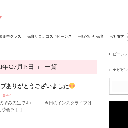
す
募集中クラス
保育サロンコスギビーンズ
一時預かり保育
会社案内
ビーンズ
年07月15日 」 一覧
★ビビン
イブありがとうございました
希先生
のぞみ先生です♪ ． ． 今日のインスタライブは
茶会ラ […]