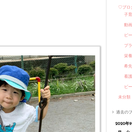
♡ブロ
子
動
ビ
プ
栄
希
看
ビ
未分類
過去のブ
2020年