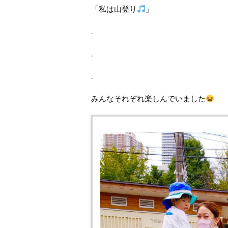
「私は山登り
」
.
.
.
みんなそれぞれ楽しんでいました