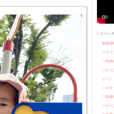
ビーンズ
新着情
メディ
一時預
♡ビー
イベン
♡スタ
♡新着
♡ビー