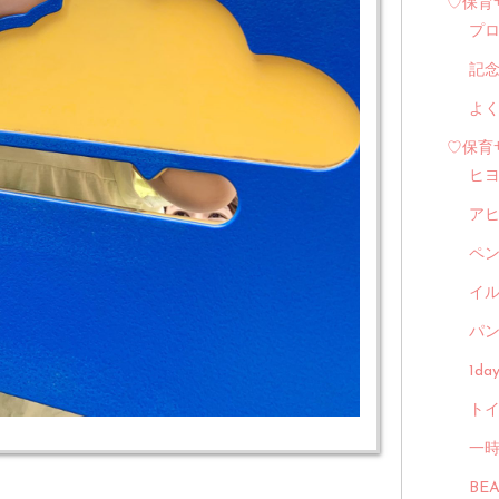
♡保育
プ
記
よ
♡保育
ヒ
ア
ペ
イル
パン
1d
トイ
一
BE