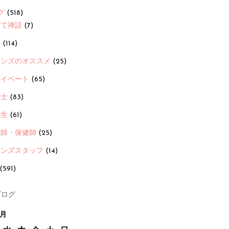
グ
(518)
育て禅語
(7)
画
(114)
ーンズのオススメ
(25)
ライベート
(65)
養士
(83)
先生
(61)
護師・保健師
(25)
ーンズスタッフ
(14)
(591)
ログ
9月