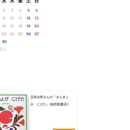
水
木
金
土
日
2
3
4
5
6
9
10
11
12
13
16
17
18
19
20
23
24
25
26
27
30
月 »
五味太郎さんの『きんぎょ
が にげた』(福音館書店)