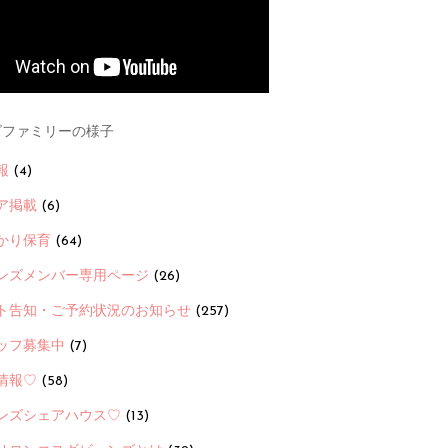
ファミリーの様子
報
(4)
ア掲載
(6)
かり保育
(64)
ンズメンバー専用ページ
(26)
ト告知・ご予約状況のお知らせ
(257)
ッフ募集中
(7)
情報♡
(58)
ンズシェアハウス♡
(13)