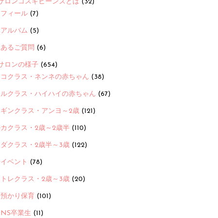
サロンコスギビーンズとは
(32)
ロフィール
(7)
念アルバム
(5)
くあるご質問
(6)
サロンの様子
(654)
ヨコクラス・ネンネの赤ちゃん
(38)
ヒルクラス・ハイハイの赤ちゃん
(67)
ンギンクラス・アンヨ～2歳
(121)
カクラス・2歳～2歳半
(110)
ダクラス・2歳半～3歳
(122)
ayイベント
(78)
トレクラス・2歳～3歳
(20)
時預かり保育
(101)
ANS卒業生
(11)