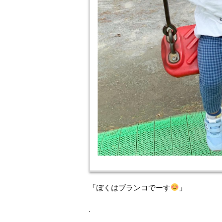
「ぼくはブランコでーす
」
.