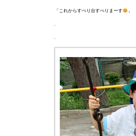
「これからすべり台すべりまーす
」
.
.