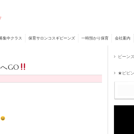
す
募集中クラス
保育サロンコスギビーンズ
一時預かり保育
会社案内
ビーンズ
へGO
★ビビン
た