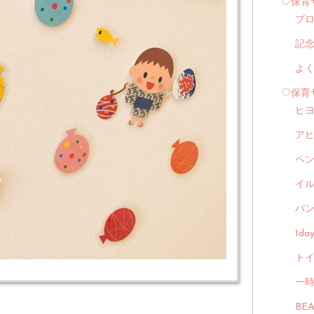
♡保育
プ
記
よ
♡保育
ヒ
ア
ペ
イル
パン
1d
トイ
一
BE