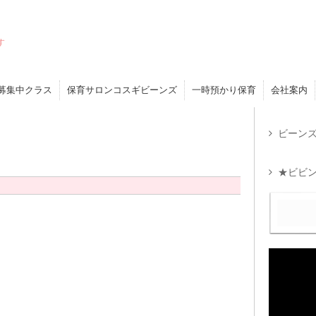
す
募集中クラス
保育サロンコスギビーンズ
一時預かり保育
会社案内
ビーンズ
★ビビン