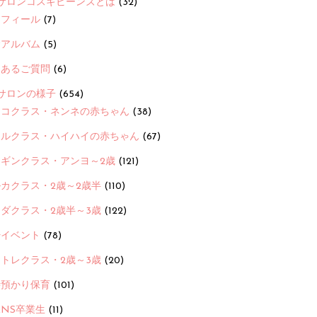
サロンコスギビーンズとは
(32)
ロフィール
(7)
念アルバム
(5)
くあるご質問
(6)
サロンの様子
(654)
ヨコクラス・ネンネの赤ちゃん
(38)
ヒルクラス・ハイハイの赤ちゃん
(67)
ンギンクラス・アンヨ～2歳
(121)
カクラス・2歳～2歳半
(110)
ダクラス・2歳半～3歳
(122)
ayイベント
(78)
トレクラス・2歳～3歳
(20)
時預かり保育
(101)
ANS卒業生
(11)