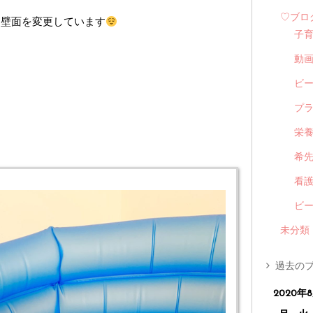
♡ブロ
て壁面を変更しています
子
動
ビ
プ
栄
希
看
ビ
未分類
過去のブ
2020年