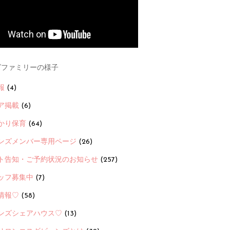
ファミリーの様子
報
(4)
ア掲載
(6)
かり保育
(64)
ンズメンバー専用ページ
(26)
ト告知・ご予約状況のお知らせ
(257)
ッフ募集中
(7)
情報♡
(58)
ンズシェアハウス♡
(13)