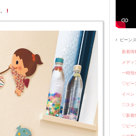
。。
ビーンズ
新着情
メディ
一時預
♡ビー
イベン
♡スタ
♡新着
♡ビー