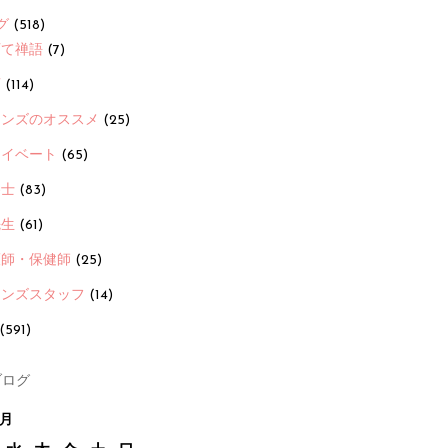
グ
(518)
育て禅語
(7)
画
(114)
ーンズのオススメ
(25)
ライベート
(65)
養士
(83)
先生
(61)
護師・保健師
(25)
ーンズスタッフ
(14)
(591)
ログ
8月