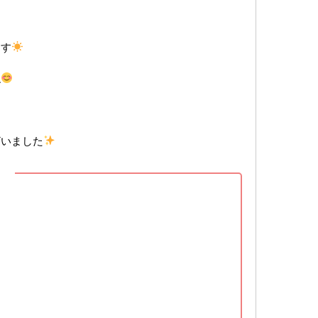
ます
ね
ざいました
】