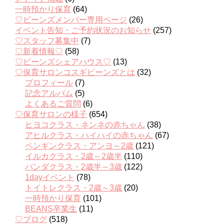
一時預かり保育
(64)
♡ビーンズメンバー専用ページ
(26)
イベント告知・ご予約状況のお知らせ
(257)
♡スタッフ募集中
(7)
♡新着情報♡
(58)
♡ビーンズシェアハウス♡
(13)
♡保育サロンコスギビーンズとは
(32)
プロフィール
(7)
記念アルバム
(5)
よくあるご質問
(6)
♡保育サロンの様子
(654)
ヒヨコクラス・ネンネの赤ちゃん
(38)
アヒルクラス・ハイハイの赤ちゃん
(67)
ペンギンクラス・アンヨ～2歳
(121)
イルカクラス・2歳～2歳半
(110)
パンダクラス・2歳半～3歳
(122)
1dayイベント
(78)
トイトレクラス・2歳～3歳
(20)
一時預かり保育
(101)
BEANS卒業生
(11)
♡ブログ
(518)