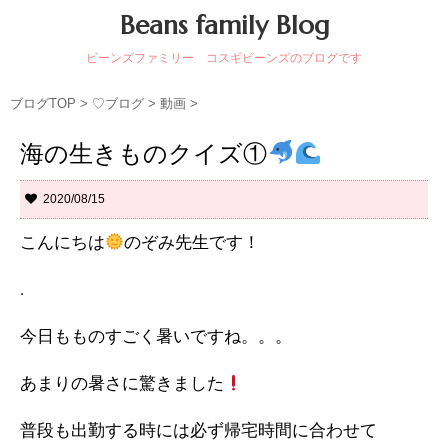
Beans family Blog
ビーンズファミリー コスギビーンズのブログです
ブログTOP
>
♡ブログ
>
動画
>
海の生きものクイズ①
2020/08/15
こんにちは
のぞみ先生です！
.
今日もものすごく暑いですね。。。
あまりの暑さに驚きました
普段も出勤する時には必ず帰宅時間に合わせて