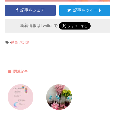
記事をシェア
記事をツイート
新着情報はTwitter で
-
,
動画
未分類
関連記事