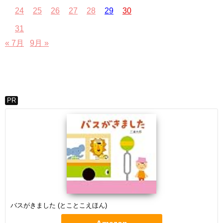
24
25
26
27
28
29
30
31
« 7月
9月 »
PR
バスがきました (とことこえほん)