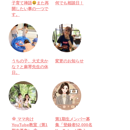
子育て禅語
また再
何でも相談日！
開したい事の一つで
す。
うちの子、大丈夫か
変更のお知らせ
な？と麻琴先生の休
日。
ママ向け
第1期生メンバー募
YouTube教室（第1
集「登録者52,000名