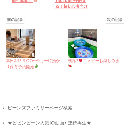
期生募集）
YouTuberが教え
る！超初心者向け
YouTube入門」教室
のお知らせ
前の記事
次の記事
本日8/15 9:00〜9月一時預か
残席2
マメピーお楽しみ会
り保育予約開始
ビーンズファミリーページ検索
★ビビンビーン人気10動画♪ 連続再生★