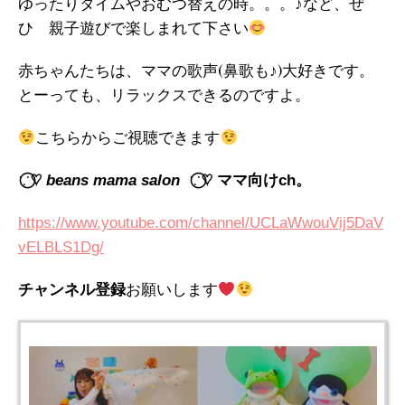
ゆったりタイムやおむつ替えの時。。。♪など、ぜ
ひ 親子遊びで楽しまれて下さい
赤ちゃんたちは、ママの歌声(鼻歌も♪)大好きです。
とーっても、リラックスできるのですよ。
こちらからご視聴できます
∵
∵
⃝♡
beans mama salon
⃝♡
ママ向けch。
https://www.youtube.com/channel/UCLaWwouVij5DaV
vELBLS1Dg/
お願いします
チャンネル登録