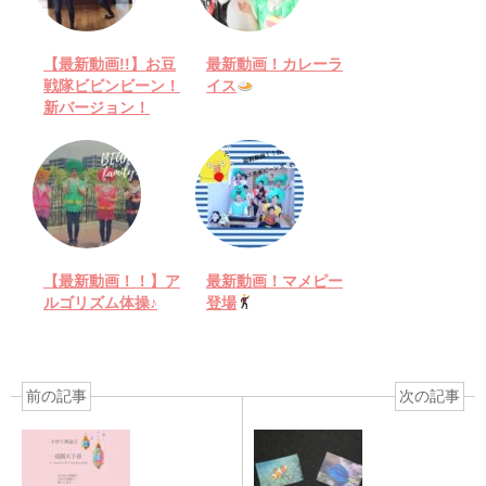
【最新動画!!】お豆
最新動画！カレーラ
戦隊ビビンビーン！
イス
新バージョン！
【最新動画！！】ア
最新動画！マメピー
ルゴリズム体操♪
登場
前の記事
次の記事