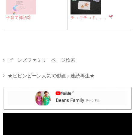
子育て禅語②
チョキチョキ。。。
ビーンズファミリーページ検索
★ビビンビーン人気10動画♪ 連続再生★