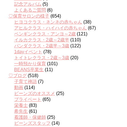
記念アルバム
(5)
よくあるご質問
(6)
♡保育サロンの様子
(654)
ヒヨコクラス・ネンネの赤ちゃん
(38)
アヒルクラス・ハイハイの赤ちゃん
(67)
ペンギンクラス・アンヨ～2歳
(121)
イルカクラス・2歳～2歳半
(110)
パンダクラス・2歳半～3歳
(122)
1dayイベント
(78)
トイトレクラス・2歳～3歳
(20)
一時預かり保育
(101)
BEANS卒業生
(11)
♡ブログ
(518)
子育て禅語
(7)
動画
(114)
ビーンズのオススメ
(25)
プライベート
(65)
栄養士
(83)
希先生
(61)
看護師・保健師
(25)
ビーンズスタッフ
(14)