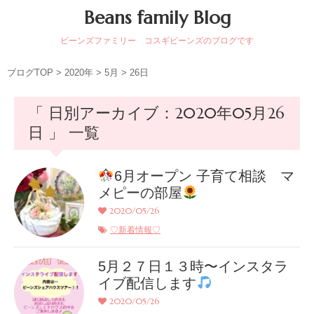
Beans family Blog
ビーンズファミリー コスギビーンズのブログです
ブログTOP
>
2020年
>
5月
>
26日
「 日別アーカイブ：2020年05月26
日 」 一覧
6月オープン 子育て相談 マ
メピーの部屋
2020/05/26
♡新着情報♡
5月２７日１３時〜インスタラ
イブ配信します
2020/05/26