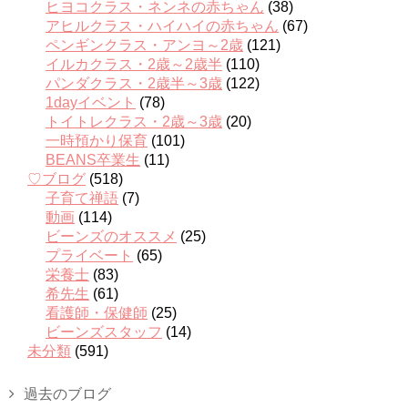
ヒヨコクラス・ネンネの赤ちゃん
(38)
アヒルクラス・ハイハイの赤ちゃん
(67)
ペンギンクラス・アンヨ～2歳
(121)
イルカクラス・2歳～2歳半
(110)
パンダクラス・2歳半～3歳
(122)
1dayイベント
(78)
トイトレクラス・2歳～3歳
(20)
一時預かり保育
(101)
BEANS卒業生
(11)
♡ブログ
(518)
子育て禅語
(7)
動画
(114)
ビーンズのオススメ
(25)
プライベート
(65)
栄養士
(83)
希先生
(61)
看護師・保健師
(25)
ビーンズスタッフ
(14)
未分類
(591)
過去のブログ